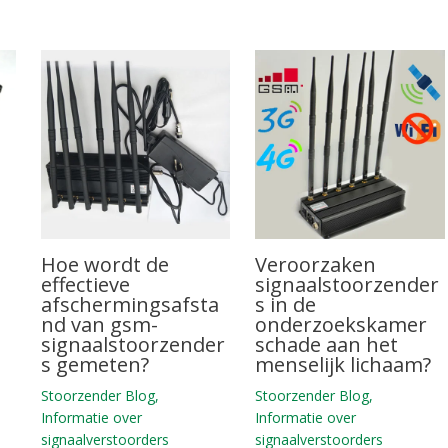
Hoe wordt de
Veroorzaken
effectieve
signaalstoorzender
afschermingsafsta
s in de
nd van gsm-
onderzoekskamer
n
signaalstoorzender
schade aan het
s gemeten?
menselijk lichaam?
Stoorzender Blog
,
Stoorzender Blog
,
Informatie over
Informatie over
signaalverstoorders
signaalverstoorders