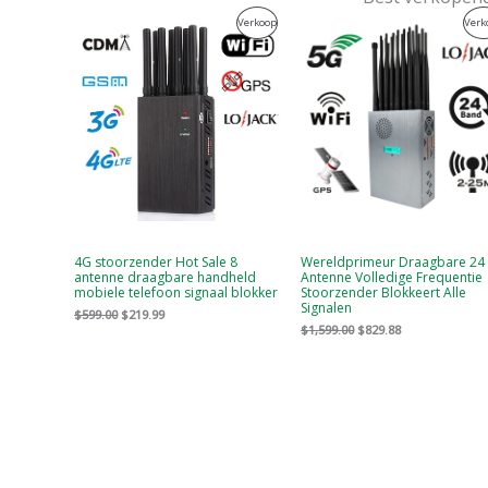
Oorspronkelijke
Huidige
Oorspronkelijke
Huidige
Product
Verkoop
Verk
prijs
prijs
prijs
prijs
was:
is:
was:
is:
Te
$599.00.
$219.99.
$1,599.00.
$829.88.
Koop
4G stoorzender Hot Sale 8
Wereldprimeur Draagbare 24
antenne draagbare handheld
Antenne Volledige Frequentie
mobiele telefoon signaal blokker
Stoorzender Blokkeert Alle
Signalen
$
599.00
$
219.99
$
1,599.00
$
829.88