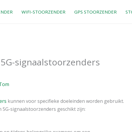
ENDER
WIFI-STOORZENDER
GPS STOORZENDER
ST
 5G-signaalstoorzenders
Tom
ers
kunnen voor specifieke doeleinden worden gebruikt.
n 5G-signaalstoorzenders geschikt zijn:
en en tijdens belangrijke examens om een