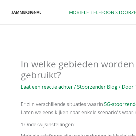
Overslaan
naar
MOBIELE TELEFOON STOORZ
inhoud
In welke gebieden worden
gebruikt?
Laat een reactie achter
/
Stoorzender Blog
/ Door
Er zijn verschillende situaties waarin
5G-stoorzend
Laten we eens kijken naar enkele scenario's waari
1.Onderwijsinstellingen:
Mobiele telefoons zijn vaak verboden in klaslokal