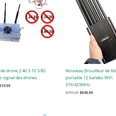
:
:
:
1,299.00.
$919.99.
$999.00.
$649.99.
 de drone 2.4G 5.1G 5.8G
Nouveau Brouilleur de t
e signal des drones
portable 12 bandes WiFi
315/433MHz
919.99
$
999.00
$
649.99
Gamme
Le
Le