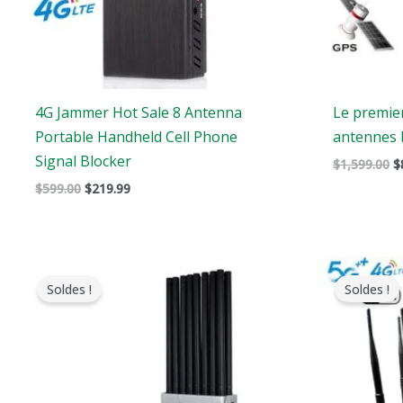
4G Jammer Hot Sale 8 Antenna
Le premier
Portable Handheld Cell Phone
antennes 
Signal Blocker
$
1,599.00
$
$
599.00
$
219.99
Le
Le
prix
prix
Soldes !
Soldes !
original
actuel
était
est
:
:
$1,299.00.
$819.99.