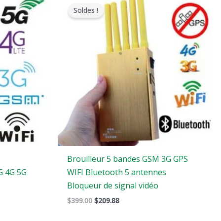
prix
prix
Soldes !
original
actuel
était
est
:
:
$399.00.
$209.88.
e
Brouilleur 5 bandes GSM 3G GPS
G 4G 5G
WIFI Bluetooth 5 antennes
Bloqueur de signal vidéo
$
399.00
$
209.88