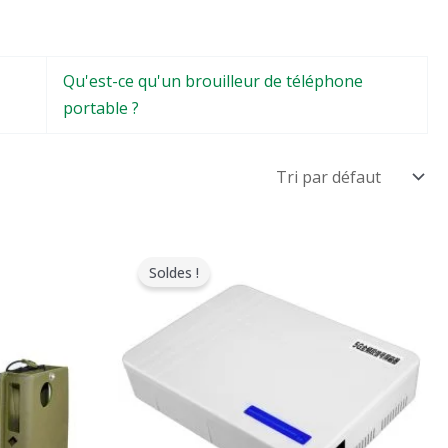
Qu'est-ce qu'un brouilleur de téléphone
portable ?
Le
Le
prix
prix
Soldes !
original
actuel
était
est
:
:
$599.00.
$369.69.