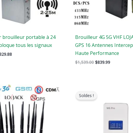
 brouilleur portable à 24
Brouilleur 4G 5G VHF LOJ
bloque tous les signaux
GPS 16 Antennes Intercep
Haute Performance
829.88
$
1,539.00
$
839.99
Gamme
Le
Le
de
prix
prix
Soldes !
prix
original
actuel
:
était
est
$729.99
:
:
à
$139.00.
$89.99.
$749.99