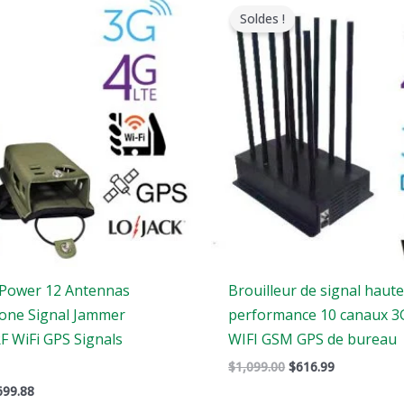
de
prix
prix
Soldes !
prix
original
actuel
:
était
est
$569.99
:
:
à
$1,099.00.
$616.99.
$699.88
 Power 12 Antennas
Brouilleur de signal haut
one Signal Jammer
performance 10 canaux 3
F WiFi GPS Signals
WIFI GSM GPS de bureau
$
1,099.00
$
616.99
699.88