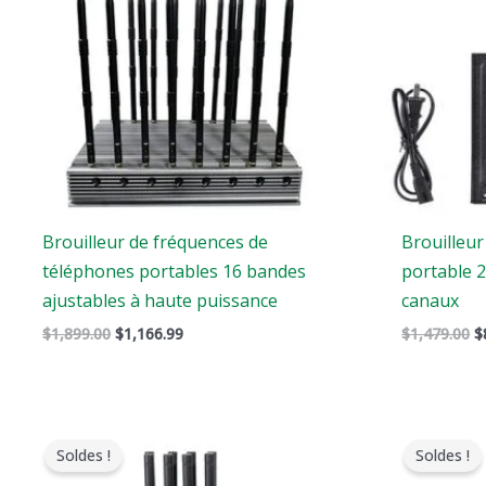
Brouilleur de fréquences de
Brouilleur
téléphones portables 16 bandes
portable 
ajustables à haute puissance
canaux
$
1,899.00
$
1,166.99
$
1,479.00
$
Le
Le
L
prix
prix
p
Soldes !
Soldes !
original
actuel
o
était
est
é