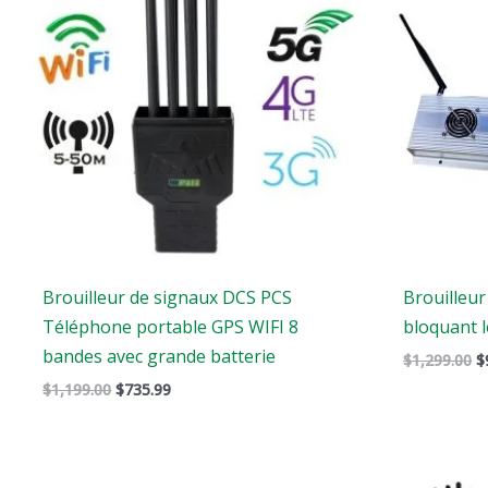
:
:
:
$1,199.00.
$735.99.
$
Brouilleur de signaux DCS PCS
Brouilleur
Téléphone portable GPS WIFI 8
bloquant l
bandes avec grande batterie
$
1,299.00
$
$
1,199.00
$
735.99
Gamme