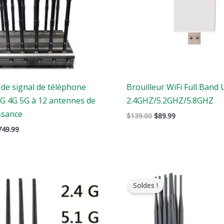
 de signal de téléphone
Brouilleur WiFi Full Band 
3G 4G 5G à 12 antennes de
2.4GHZ/5.2GHZ/5.8GHZ
ssance
$
139.00
$
89.99
749.99
e
Le
Gamme
rix
prix
de
Soldes !
riginal
actuel
prix
tait
est
:
:
$605.88
1,479.00.
$839.88.
à