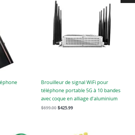
:
:
$699.00.
$425.99.
éléphone
Brouilleur de signal WiFi pour
téléphone portable 5G à 10 bandes
avec coque en alliage d'aluminium
$
699.00
$
425.99
Le
Le