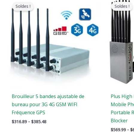
de
Soldes !
Soldes !
prix
:
$316.89
à
$385.48
Brouilleur 5 bandes ajustable de
Plus High
bureau pour 3G 4G GSM WIFI
Mobile Ph
Fréquence GPS
Portable R
Blocker
$
316.89
-
$
385.48
$
569.99
-
$