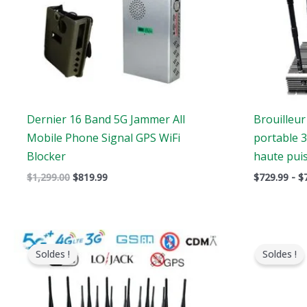
Dernier 16 Band 5G Jammer All
Brouilleur
Mobile Phone Signal GPS WiFi
portable 
Blocker
haute pui
$
1,299.00
$
819.99
$
729.99
-
$
Le
Le
L
prix
prix
p
Soldes !
Soldes !
original
actuel
o
était
est
é
:
:
:
$1,899.00.
$1,166.99.
$