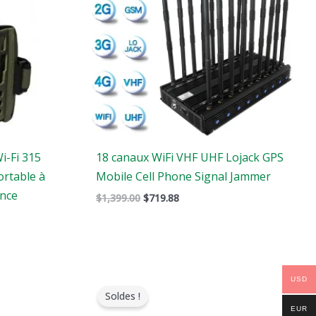
i-Fi 315
18 canaux WiFi VHF UHF Lojack GPS
rtable à
Mobile Cell Phone Signal Jammer
ance
$
1,399.00
$
719.88
Le
Le
USD
prix
prix
Soldes !
original
actuel
EUR
était
est