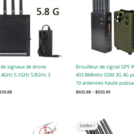
$650.99
 de signaux de drone
Brouilleur de signal GPS W
2.4GHz 5.1GHz 5.8GHz 3
433 868mhz GSM 3G 4G po
10 antennes haute puiss
839.88
$
605.88
-
$
650.99
e
Le
Le
Le
rix
prix
prix
prix
Soldes !
riginal
actuel
original
actuel
tait
est
était
est