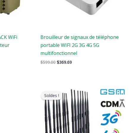
ACK WiFi
Brouilleur de signaux de téléphone
teur
portable WIFI 2G 3G 4G 5G
multifonctionnel
$
599.00
$
369.69
Le
Le
prix
prix
Soldes !
original
actuel
était
est
:
:
$1,799.00.
$1,049.99.