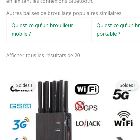
en limitant les connexions Bluetooth.
Autres balises de brouillage populaires similaires
Qu'est-ce qu'un brouilleur
Qu'est-ce qu'un br
mobile ?
portable ?
Afficher tous les résultats de 20
Le
Le
L
prix
prix
p
Soldes !
Soldes !
original
actuel
o
était
est
é
:
:
:
$599.00.
$219.99.
$