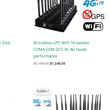
U Disk
Brouilleur GPS WIFI 16 bandes
CDMA GSM DCS 3G 4G haute
performance
$
1,799.00
$
1,049.99
Le
Le
prix
prix
Soldes !
original
actuel
était
est
:
:
$1,399.00.
$719.88.