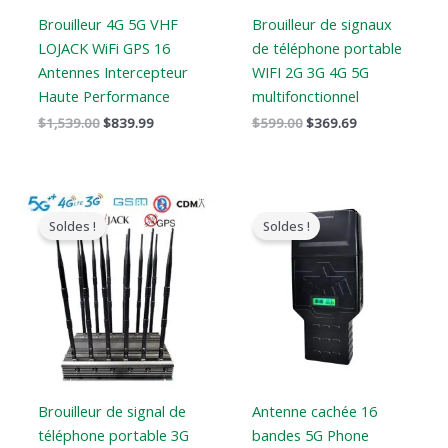
Brouilleur 4G 5G VHF
Brouilleur de signaux
LOJACK WiFi GPS 16
de téléphone portable
Antennes Intercepteur
WIFI 2G 3G 4G 5G
Haute Performance
multifonctionnel
$
1,539.00
$
839.99
$
599.00
$
369.69
Gamme
Gamme
de
de
Soldes !
Soldes !
prix
prix
:
:
$729.99
$759.99
à
à
$749.99
$789.88
Brouilleur de signal de
Antenne cachée 16
téléphone portable 3G
bandes 5G Phone