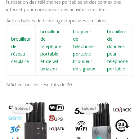
l'utilisation des téléphones portables et des connexions
internet pour coordonner des activités interdites.
Autres balises de brouillage populaires similaires
brouilleur
bloqueur
brouilleur
brouilleur
de
de
de
de
téléphone
téléphone
données
réseau
portable
portable
pour
cellulaire
et de wifi
brouilleur
téléphone
amazon
de signaux
portable
Afficher tous les résultats de 20
Le
Le
Le
Le
prix
prix
prix
prix
Soldes !
Soldes !
original
actuel
original
actuel
était
est
était
est
:
:
:
:
$599.00.
$219.99.
$1,599.00.
$829.88.