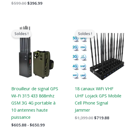
$
599.00
$
396.99
Gamme
Le
Le
de
prix
prix
Soldes !
Soldes !
prix
original
actuel
:
était
est
$605.88
:
:
à
$1,399.00.
$719.88.
$650.99
Brouilleur de signal GPS
18 canaux WiFi VHF
Wi-Fi 315 433 868mhz
UHF Lojack GPS Mobile
GSM 3G 4G portable à
Cell Phone Signal
10 antennes haute
Jammer
puissance
$
1,399.00
$
719.88
$
605.88
-
$
650.99