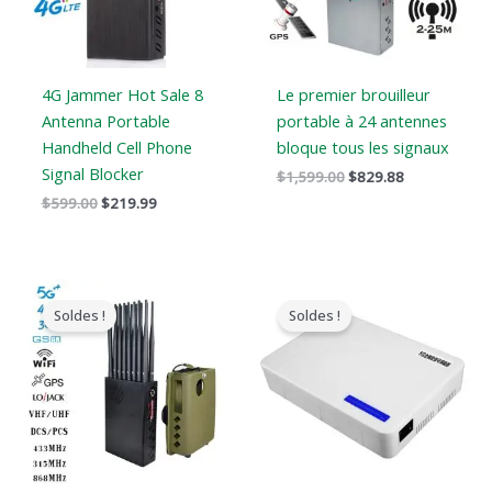
4G Jammer Hot Sale 8
Le premier brouilleur
Antenna Portable
portable à 24 antennes
Handheld Cell Phone
bloque tous les signaux
Signal Blocker
$
1,599.00
$
829.88
$
599.00
$
219.99
Le
Le
Le
Le
prix
prix
prix
prix
Soldes !
Soldes !
original
actuel
original
actuel
était
est
était
est
:
:
:
:
$1,539.00.
$839.99.
$599.00.
$369.69.