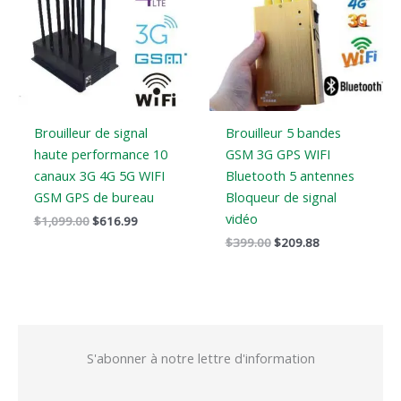
:
:
:
:
$1,099.00.
$616.99.
$399.00.
$209.88.
Brouilleur de signal
Brouilleur 5 bandes
haute performance 10
GSM 3G GPS WIFI
canaux 3G 4G 5G WIFI
Bluetooth 5 antennes
GSM GPS de bureau
Bloqueur de signal
vidéo
$
1,099.00
$
616.99
$
399.00
$
209.88
S'abonner à notre lettre d'information