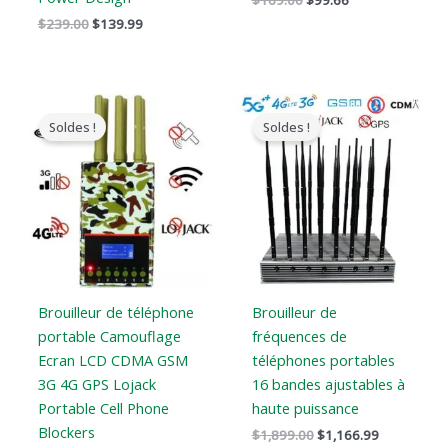
$
169.00
$
99.66
$
239.00
$
139.99
Le
Le
Le
Le
prix
prix
prix
prix
Soldes !
Soldes !
original
actuel
original
actuel
était
est
était
est
:
:
:
:
$599.00.
$396.99.
$1,899.00.
$1,166.99.
Brouilleur de téléphone
Brouilleur de
portable Camouflage
fréquences de
Ecran LCD CDMA GSM
téléphones portables
3G 4G GPS Lojack
16 bandes ajustables à
Portable Cell Phone
haute puissance
Blockers
$
1,899.00
$
1,166.99