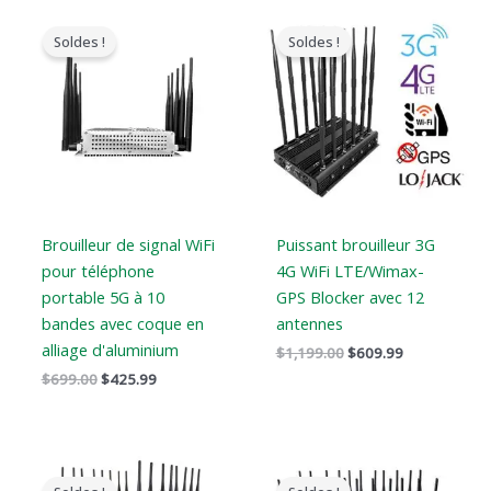
Le
Le
Le
Le
prix
prix
prix
prix
Soldes !
Soldes !
original
actuel
original
actuel
était
est
était
est
:
:
:
:
$699.00.
$425.99.
$1,199.00.
$609.99.
Brouilleur de signal WiFi
Puissant brouilleur 3G
pour téléphone
4G WiFi LTE/Wimax-
portable 5G à 10
GPS Blocker avec 12
bandes avec coque en
antennes
alliage d'aluminium
$
1,199.00
$
609.99
$
699.00
$
425.99
Le
Le
Le
Le
prix
prix
prix
prix