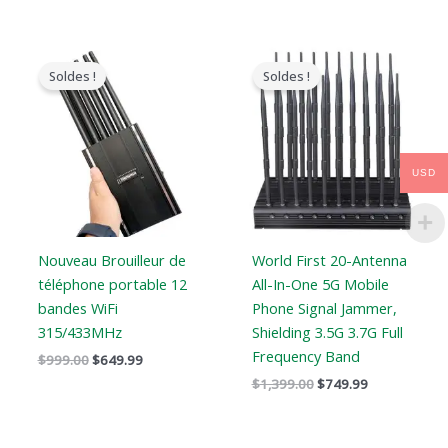
Le
Le
Le
Le
prix
prix
prix
prix
Soldes !
Soldes !
original
actuel
original
actuel
était
est
était
est
:
:
:
:
$999.00.
$649.99.
$1,399.00.
$749.99.
USD
Nouveau Brouilleur de
World First 20-Antenna
téléphone portable 12
All-In-One 5G Mobile
bandes WiFi
Phone Signal Jammer,
315/433MHz
Shielding 3.5G 3.7G Full
Frequency Band
$
999.00
$
649.99
$
1,399.00
$
749.99