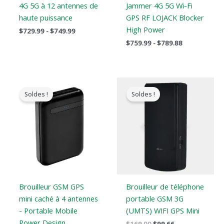
4G 5G à 12 antennes de
Jammer 4G 5G Wi-Fi
haute puissance
GPS RF LOJACK Blocker
High Power
$
729.99
-
$
749.99
$
759.99
-
$
789.88
Le
Le
Le
Le
prix
prix
prix
prix
Soldes !
Soldes !
original
actuel
original
actuel
était
est
était
est
:
:
:
:
$239.00.
$139.99.
$169.00.
$99.66.
Brouilleur GSM GPS
Brouilleur de téléphone
mini caché à 4 antennes
portable GSM 3G
- Portable Mobile
(UMTS) WIFI GPS Mini
Power Design