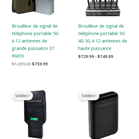
Brouilleur de signal de
Brouilleur de signal de
téléphone portable 5G
téléphone portable 3G
à 12 antennes de
4G 5G à 12 antennes de
grande puissance 37
haute puissance
Watts
$
729.99
-
$
749.99
$
1,299.00
$
759.99
Gamme
Le
Le
de
prix
prix
Soldes !
Soldes !
prix
original
actuel
:
était
est
$759.99
:
:
à
$239.00.
$139.99.
$789.88