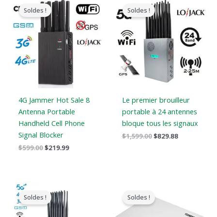
prix
prix
prix
prix
Soldes !
Soldes !
original
actuel
original
actuel
était
est
était
est
:
:
:
:
$599.00.
$219.99.
$1,599.00.
$829.88.
4G Jammer Hot Sale 8
Le premier brouilleur
Antenna Portable
portable à 24 antennes
Handheld Cell Phone
bloque tous les signaux
Signal Blocker
$
1,599.00
$
829.88
$
599.00
$
219.99
Le
Le
Le
Le
prix
prix
prix
prix
Soldes !
Soldes !
original
actuel
original
actuel
était
est
était
est