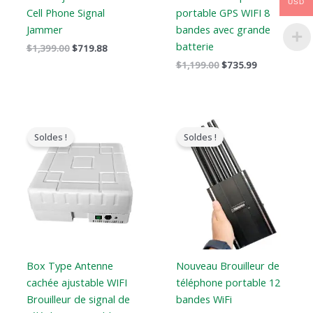
USD
Cell Phone Signal
portable GPS WIFI 8
Jammer
bandes avec grande
batterie
$
1,399.00
$
719.88
$
1,199.00
$
735.99
Le
Le
Le
Le
prix
prix
prix
prix
Soldes !
Soldes !
original
actuel
original
actuel
était
est
était
est
:
:
:
:
$1,699.00.
$1,099.99.
$999.00.
$649.99.
Box Type Antenne
Nouveau Brouilleur de
cachée ajustable WIFI
téléphone portable 12
Brouilleur de signal de
bandes WiFi