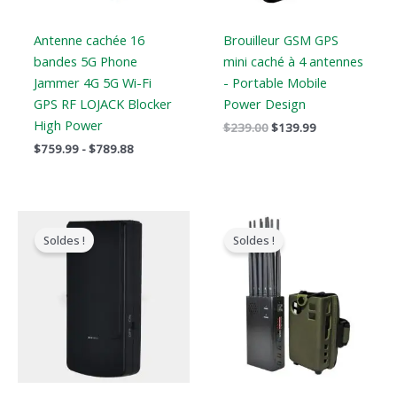
Antenne cachée 16
Brouilleur GSM GPS
bandes 5G Phone
mini caché à 4 antennes
Jammer 4G 5G Wi-Fi
- Portable Mobile
GPS RF LOJACK Blocker
Power Design
High Power
$
239.00
$
139.99
$
759.99
-
$
789.88
Le
Le
Gamme
prix
prix
de
Soldes !
Soldes !
original
actuel
prix
était
est
:
:
:
$605.88
$169.00.
$99.66.
à
$650.99