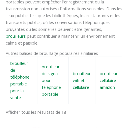
portables peuvent empêcher l'enregistrement ou la
transmission non autorisés d'informations sensibles. Dans les
lieux publics tels que les bibliothèques, les restaurants et les
transports publics, où les conversations téléphoniques
bruyantes ou les sonneries peuvent être gênantes,
brouilleurs
peut contribuer à maintenir un environnement
calme et paisible.
Autres balises de brouillage populaires similaires
brouilleur
brouilleur
de
de signal
brouilleur
brouilleur
téléphone
pour
wifi et
cellulaire
portable
téléphone
cellulaire
amazon
pour la
portable
vente
Afficher tous les résultats de 18
Le
Le
Le
Le