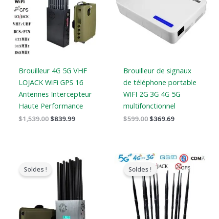
:
:
:
:
$1,539.00.
$839.99.
$599.00.
$369.69.
Brouilleur 4G 5G VHF
Brouilleur de signaux
LOJACK WiFi GPS 16
de téléphone portable
Antennes Intercepteur
WIFI 2G 3G 4G 5G
Haute Performance
multifonctionnel
$
1,539.00
$
839.99
$
599.00
$
369.69
Le
Le
Gamme
prix
prix
de
Soldes !
Soldes !
original
actuel
prix
était
est
:
:
:
$729.99
$1,299.00.
$759.99.
à
$749.99