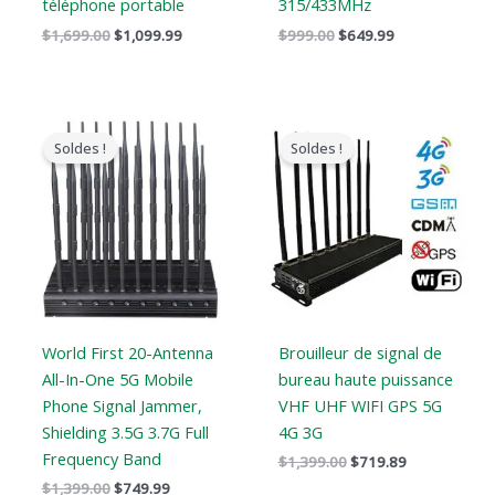
téléphone portable
315/433MHz
$
1,699.00
$
1,099.99
$
999.00
$
649.99
Le
Le
Le
Le
prix
prix
prix
prix
Soldes !
Soldes !
original
actuel
original
actuel
était
est
était
est
:
:
:
:
$1,399.00.
$749.99.
$1,399.00.
$719.89.
World First 20-Antenna
Brouilleur de signal de
All-In-One 5G Mobile
bureau haute puissance
Phone Signal Jammer,
VHF UHF WIFI GPS 5G
Shielding 3.5G 3.7G Full
4G 3G
Frequency Band
$
1,399.00
$
719.89
$
1,399.00
$
749.99