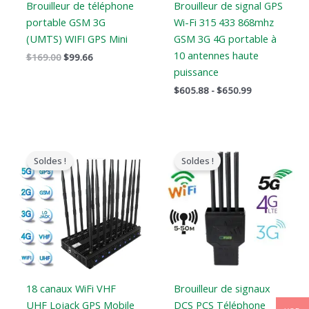
Brouilleur de téléphone
Brouilleur de signal GPS
portable GSM 3G
Wi-Fi 315 433 868mhz
(UMTS) WIFI GPS Mini
GSM 3G 4G portable à
10 antennes haute
$
169.00
$
99.66
puissance
$
605.88
-
$
650.99
Le
Le
Le
Le
prix
prix
prix
prix
Soldes !
Soldes !
original
actuel
original
actuel
était
est
était
est
:
:
:
:
$1,399.00.
$719.88.
$1,199.00.
$735.99.
18 canaux WiFi VHF
Brouilleur de signaux
UHF Lojack GPS Mobile
DCS PCS Téléphone