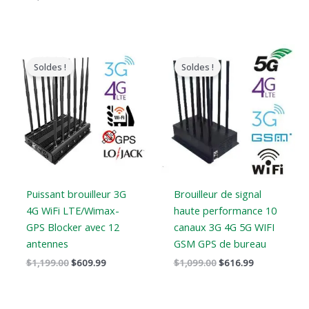
Le
Le
Le
Le
prix
prix
prix
prix
Soldes !
Soldes !
original
actuel
original
actuel
était
est
était
est
:
:
:
:
$1,199.00.
$609.99.
$1,099.00.
$616.99.
Puissant brouilleur 3G
Brouilleur de signal
4G WiFi LTE/Wimax-
haute performance 10
GPS Blocker avec 12
canaux 3G 4G 5G WIFI
antennes
GSM GPS de bureau
$
1,199.00
$
609.99
$
1,099.00
$
616.99