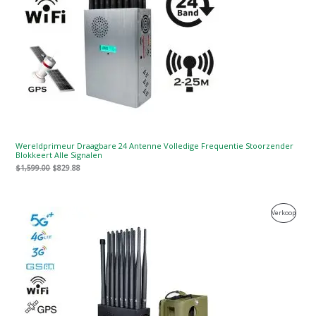
Wereldprimeur Draagbare 24 Antenne Volledige Frequentie Stoorzender
Blokkeert Alle Signalen
$
1,599.00
$
829.88
Oorspronkelijke
Huidige
Produc
Verkoop
prijs
prijs
was:
is:
Te
$1,539.00.
$839.99.
Koop