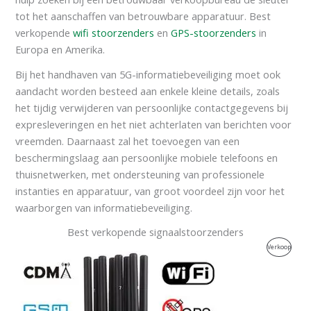
tot het aanschaffen van betrouwbare apparatuur. Best
verkopende
wifi stoorzenders
en
GPS-stoorzenders
in
Europa en Amerika.
Bij het handhaven van 5G-informatiebeveiliging moet ook
aandacht worden besteed aan enkele kleine details, zoals
het tijdig verwijderen van persoonlijke contactgegevens bij
expresleveringen en het niet achterlaten van berichten voor
vreemden. Daarnaast zal het toevoegen van een
beschermingslaag aan persoonlijke mobiele telefoons en
thuisnetwerken, met ondersteuning van professionele
instanties en apparatuur, van groot voordeel zijn voor het
waarborgen van informatiebeveiliging.
Best verkopende signaalstoorzenders
Oorspronkelijke
Huidige
Produc
Verkoop
prijs
prijs
was:
is:
Te
$599.00.
$219.99.
Koop