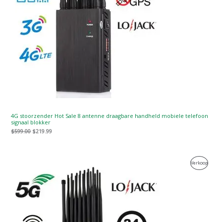
4G stoorzender Hot Sale 8 antenne draagbare handheld mobiele telefoon
signaal blokker
$
599.00
$
219.99
Oorspronkelijke
Huidige
Produc
Verkoop
prijs
prijs
was:
is:
Te
$1,599.00.
$829.88.
Koop