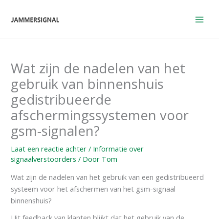
Overslaan
naar
inhoud
Wat zijn de nadelen van het
gebruik van binnenshuis
gedistribueerde
afschermingssystemen voor
gsm-signalen?
Laat een reactie achter
/
Informatie over
signaalverstoorders
/ Door
Tom
Wat zijn de nadelen van het gebruik van een gedistribueerd
systeem voor het afschermen van het gsm-signaal
binnenshuis?
Uit feedback van klanten blijkt dat het gebruik van de