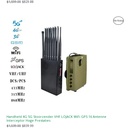
$
1,599.00
$
829.88
Oorspronkelijke
Huidige
Produc
Verkoop
prijs
prijs
was:
is:
Te
$1,539.00.
$839.99.
Koop
Handheld 4G 5G Stoorzender VHF LOJACK WiFi GPS 16 Antenne
Interceptor Hoge Prestaties
$
1,539.00
$
839.99