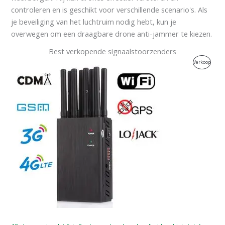
controleren en is geschikt voor verschillende scenario's. Als
je beveiliging van het luchtruim nodig hebt, kun je
overwegen om een draagbare drone anti-jammer te kiezen.
Best verkopende signaalstoorzenders
Oorspronkelijke
Huidige
Produc
Verkoop
prijs
prijs
was:
is:
Te
$599.00.
$219.99.
Koop