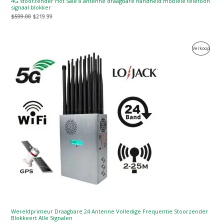
4G stoorzender Hot Sale 8 antenne draagbare handheld mobiele telefoon
signaal blokker
$
599.00
$
219.99
Oorspronkelijke
Huidige
Produc
Verkoop
prijs
prijs
was:
is:
Te
$1,599.00.
$829.88.
Koop
Wereldprimeur Draagbare 24 Antenne Volledige Frequentie Stoorzender
Blokkeert Alle Signalen