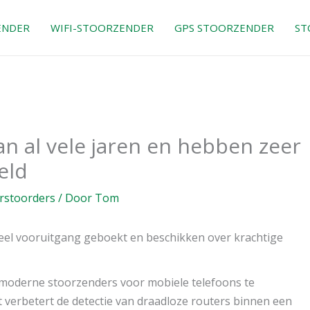
ENDER
WIFI-STOORZENDER
GPS STOORZENDER
ST
n al vele jaren en hebben zeer
eld
erstoorders
/ Door
Tom
veel vooruitgang geboekt en beschikken over krachtige
 moderne stoorzenders voor mobiele telefoons te
t verbetert de detectie van draadloze routers binnen een