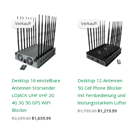
Der
Der
Der
Der
ursprüngliche
aktuelle
ursprüngliche
aktuelle
Verkauf!
Verkauf!
Preis
Preis
Preis
Preis
war:
ist:
war:
ist:
$2,299.00.
$1,659.99.
$1,799.00.
$1,219.99.
Desktop 16 einstellbare
Desktop 12-Antennen
Antennen Störsender
5G Cell Phone Blocker
LOJACK UHF VHF 2G
mit Fernbedienung und
4G 3G 5G GPS WIFI
leistungsstarkem Lüfter
Blocker
$
1,799.00
$
1,219.99
$
2,299.00
$
1,659.99