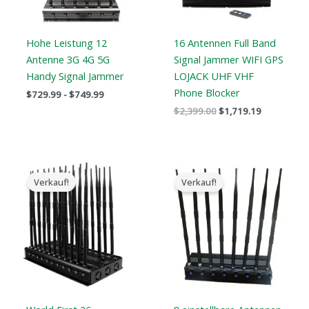
Hohe Leistung 12
16 Antennen Full Band
Antenne 3G 4G 5G
Signal Jammer WIFI GPS
Handy Signal Jammer
LOJACK UHF VHF
Phone Blocker
$
729.99
-
$
749.99
$
2,399.00
$
1,719.19
Der
Der
Der
Der
ursprüngliche
aktuelle
ursprüngliche
aktuelle
Verkauf!
Verkauf!
Preis
Preis
Preis
Preis
war:
ist:
war:
ist:
$2,399.00.
$1,699.00.
$799.00.
$559.88.