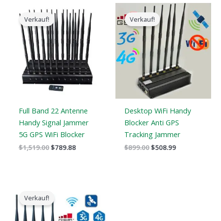
Der
Der
Der
Der
ursprüngliche
aktuelle
ursprüngliche
aktuelle
Verkauf!
Verkauf!
Preis
Preis
Preis
Preis
war:
ist:
war:
ist:
$1,519.00.
$789.88.
$899.00.
$508.99.
Full Band 22 Antenne
Desktop WiFi Handy
Handy Signal Jammer
Blocker Anti GPS
5G GPS WiFi Blocker
Tracking Jammer
$
1,519.00
$
789.88
$
899.00
$
508.99
Preisspanne:
$316.89
Verkauf!
bis
$385.48