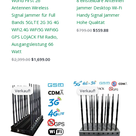
World First 26
8 einstellbare Antennen
Antennen Wireless
Jammer Desktop Wi-Fi
Signal Jammer für Full
Handy Signal Jammer
Bands 5GLTE 2G 3G 4G
Hohe Qualität
WiFi2.4G WiFi5G WiFi6G
$
799.00
$
559.88
GPS LOJACK FM Radio,
Ausgangsleistung 66
Watt
$
2,399.00
$
1,699.00
Der
Der
Der
Der
ursprüngliche
aktuelle
ursprüngliche
aktuelle
Verkauf!
Verkauf!
Preis
Preis
Preis
Preis
war:
ist:
war:
ist:
$1,799.00.
$1,049.99.
$1,899.00.
$1,166.99.