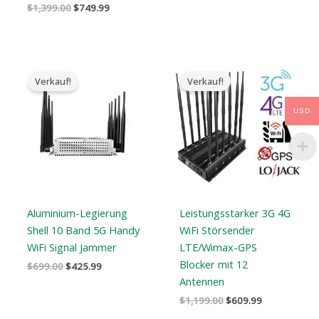
$
1,399.00
$
749.99
Der
Der
Der
Der
ursprüngliche
aktuelle
ursprüngliche
aktuelle
Verkauf!
Verkauf!
Preis
Preis
Preis
Preis
war:
ist:
war:
ist:
$699.00.
$425.99.
$1,199.00.
$609.99.
USD
Aluminium-Legierung
Leistungsstarker 3G 4G
Shell 10 Band 5G Handy
WiFi Störsender
WiFi Signal Jammer
LTE/Wimax-GPS
Blocker mit 12
$
699.00
$
425.99
Antennen
$
1,199.00
$
609.99