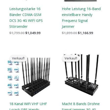
Leistungsstarke 16
Hohe Leistung 16-Band
Bänder CDMA GSM
einstellbare Handy
DCS 3G 4G WIFI GPS
Frequenz Signal
Störsender
Jammer
$
1,799.00
$
1,049.99
$
1,899.00
$
1,166.99
Der
Der
Preisspan
ursprüngliche
aktuelle
$5,499.88
Verkauf!
Verkauf!
Preis
Preis
bis
war:
ist:
$9,499.88
$1,399.00.
$719.88.
18 Kanal WiFi VHF UHF
Macht 8 Bands Drohne
Lojack GPS Handy
Signal Jammer 3G 4G