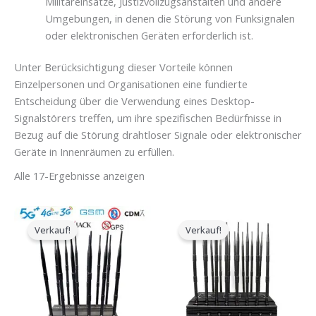
Militäreinsätze, Justizvollzugsanstalten und andere
Umgebungen, in denen die Störung von Funksignalen
oder elektronischen Geräten erforderlich ist.
Unter Berücksichtigung dieser Vorteile können
Einzelpersonen und Organisationen eine fundierte
Entscheidung über die Verwendung eines Desktop-
Signalstörers treffen, um ihre spezifischen Bedürfnisse in
Bezug auf die Störung drahtloser Signale oder elektronischer
Geräte in Innenräumen zu erfüllen.
Alle 17-Ergebnisse anzeigen
Preisspanne:
Der
Der
$729.99
ursprüngliche
aktuelle
Verkauf!
Verkauf!
bis
Preis
Preis
$749.99
war:
ist:
$2,399.00.
$1,719.19.