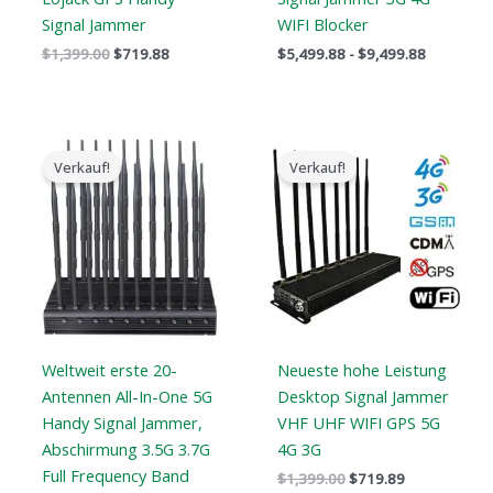
Signal Jammer
WIFI Blocker
$
1,399.00
$
719.88
$
5,499.88
-
$
9,499.88
Der
Der
Der
Der
ursprüngliche
aktuelle
ursprüngliche
aktuelle
Verkauf!
Verkauf!
Preis
Preis
Preis
Preis
war:
ist:
war:
ist:
$1,399.00.
$749.99.
$1,399.00.
$719.89.
Weltweit erste 20-
Neueste hohe Leistung
Antennen All-In-One 5G
Desktop Signal Jammer
Handy Signal Jammer,
VHF UHF WIFI GPS 5G
Abschirmung 3.5G 3.7G
4G 3G
Full Frequency Band
$
1,399.00
$
719.89