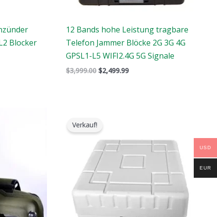
nzünder
12 Bands hohe Leistung tragbare
L2 Blocker
Telefon Jammer Blöcke 2G 3G 4G
GPSL1-L5 WIFI2.4G 5G Signale
$
3,999.00
$
2,499.99
Der
Der
ursprüngliche
aktuelle
Verkauf!
Preis
Preis
war:
ist:
$1,699.00.
$1,099.99.
USD
EUR