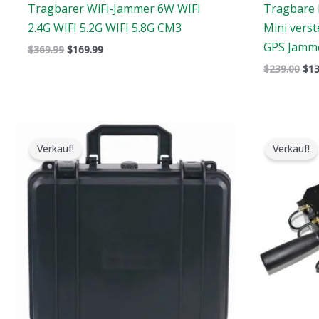
Tragbarer WiFi-Jammer 6W WIFI
Tragbare 
2.4G WIFI 5.2G WIFI 5.8G CM3
Mini vers
GPS Jamm
$
369.99
$
169.99
$
239.00
$
13
Der
Der
D
ursprüngliche
aktuelle
u
Verkauf!
Verkauf!
Preis
Preis
P
war:
ist:
w
$3,999.00.
$2,480.49.
$