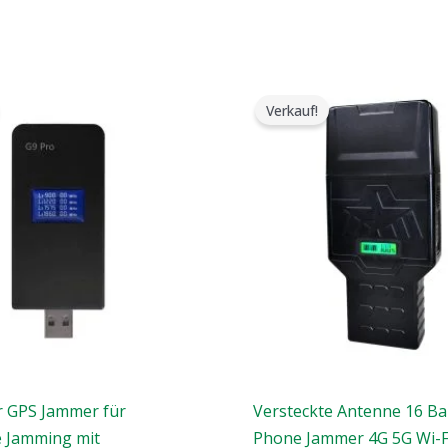
r
Der
Preisspann
prüngliche
aktuelle
$759.99
Verkauf!
is
Preis
bis
:
ist:
$789.88
9.00.
$99.99.
r GPS Jammer für
Versteckte Antenne 16 B
 Jamming mit
Phone Jammer 4G 5G Wi-F