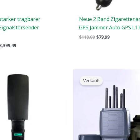
starker tragbarer
Neue 2 Band Zigarettena
ignalstörsender
GPS Jammer Auto GPS L1 
$
119.00
$
79.99
3,399.49
er
Der
Der
Der
rsprüngliche
aktuelle
ursprüngliche
aktuelle
Verkauf!
reis
Preis
Preis
Preis
ar:
ist:
war:
ist:
3,099.00.
$2,299.99.
$699.00.
$406.69.