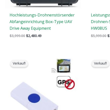
Hochleistungs-Drohnenstörsender
Leistungs
Abfangeinrichtung Box-Type UAV
Drohnen-S
Drive Away Equipment
HW08US
$
3,999.00
$
2,480.49
$
5,999.00
$
Der
Der
D
ursprüngliche
aktuelle
u
Verkauf!
Verkauf!
Preis
Preis
P
war:
ist:
w
$99.00.
$69.69.
$