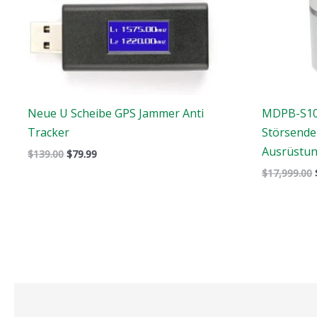
Neue U Scheibe GPS Jammer Anti
MDPB-S10
Tracker
Störsende
Ausrüstu
$
139.00
$
79.99
$
17,999.00