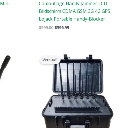
Mini-
Camouflage Handy Jammer LCD
Bildschirm CDMA GSM 3G 4G GPS
Lojack Portable Handy-Blocker
$
599.00
$
396.99
Der
Der
ursprüngliche
aktuelle
Verkauf!
Preis
Preis
war:
ist:
$3,999.00.
$2,499.99.