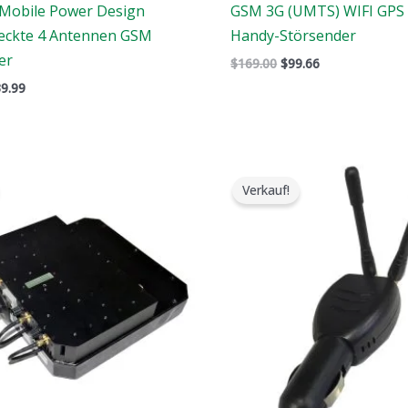
Mobile Power Design
GSM 3G (UMTS) WIFI GPS 
teckte 4 Antennen GSM
Handy-Störsender
er
$
169.00
$
99.66
9.99
er
Der
Der
Der
rsprüngliche
aktuelle
ursprüngliche
aktuelle
Verkauf!
reis
Preis
Preis
Preis
ar:
ist:
war:
ist:
5,999.00.
$3,399.49.
$119.00.
$79.99.