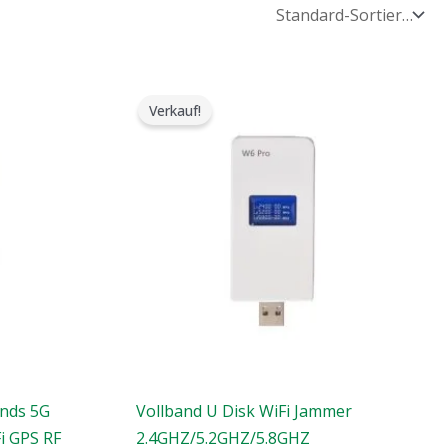
e:
Der
Der
ursprüngliche
aktuelle
Verkauf!
Preis
Preis
war:
ist:
$139.00.
$89.99.
ands 5G
Vollband U Disk WiFi Jammer
i GPS RF
2.4GHZ/5.2GHZ/5.8GHZ