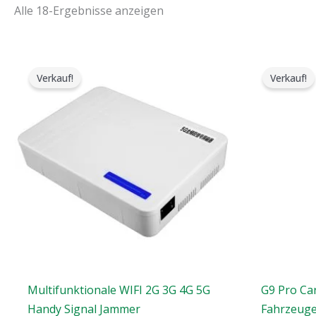
Alle 18-Ergebnisse anzeigen
Der
Der
De
ursprüngliche
aktuelle
urs
Verkauf!
Verkauf!
Preis
Preis
Pre
war:
ist:
war
$599.00.
$369.69.
$17
Multifunktionale WIFI 2G 3G 4G 5G
G9 Pro Ca
Handy Signal Jammer
Fahrzeuge