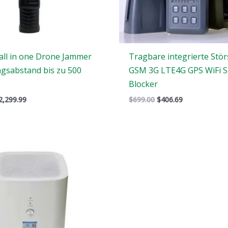
all in one Drone Jammer
Tragbare integrierte Stö
ngsabstand bis zu 500
GSM 3G LTE4G GPS WiFi S
Blocker
2,299.99
$
699.00
$
406.69
Der
Der
ursprüngliche
aktuelle
Preis
Preis
war:
ist:
$17,999.00.
$9,999.99.