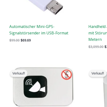
Automatischer Mini-GPS-
Handheld 
Signalstörsender im USB-Format
mit Störu
Metern
$
99.00
$
69.69
$
3,099.00
$
Der
Der
ursprüngliche
aktuelle
Verkauf!
Verkauf!
Preis
Preis
war:
ist:
$139.00.
$79.99.