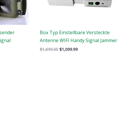
rsender
Box Typ Einstellbare Versteckte
ignal
Antenne WIFI Handy Signal Jammer
$
1,699.00
$
1,099.99