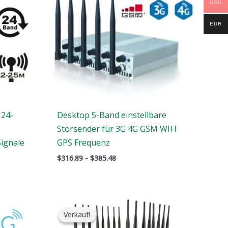
USD
EUR
 24-
Desktop 5-Band einstellbare
Störsender für 3G 4G GSM WIFI
Signale
GPS Frequenz
$
316.89
-
$
385.48
Der
Der
ursprüngliche
aktuelle
Verkauf!
Verkauf!
Preis
Preis
war:
ist: