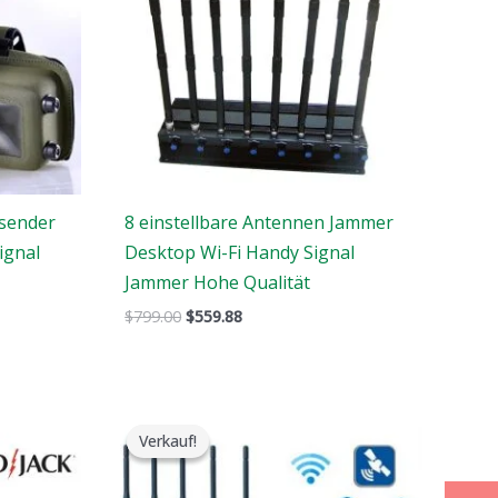
rsender
8 einstellbare Antennen Jammer
ignal
Desktop Wi-Fi Handy Signal
Jammer Hohe Qualität
$
799.00
$
559.88
Preisspanne:
$316.89
Verkauf!
Verkauf!
bis
$385.48