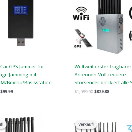
 Car GPS Jammer für
Weltweit erster tragbarer
uge Jamming mit
Antennen-Vollfrequenz-
M/Beidou/Basisstation
Störsender blockiert alle 
$
99.99
$
1,599.00
$
829.88
Der
Der
Der
Der
ursprüngliche
aktuelle
ursprüngliche
aktuelle
f!
f!
Verkauf!
Verkauf!
Preis
Preis
Preis
Preis
war:
ist:
war:
ist: