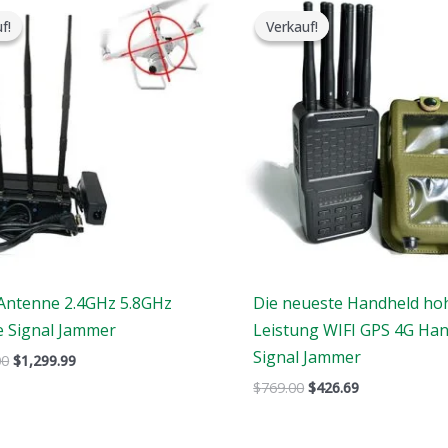
ursprüngliche
aktuelle
ursprüngliche
aktuelle
f!
f!
Verkauf!
Verkauf!
Preis
Preis
Preis
Preis
war:
ist:
war:
ist:
$1,999.00.
$1,299.99.
$769.00.
$426.69.
 Antenne 2.4GHz 5.8GHz
Die neueste Handheld ho
 Signal Jammer
Leistung WIFI GPS 4G Ha
Signal Jammer
00
$
1,299.99
$
769.00
$
426.69