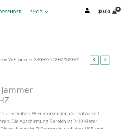
$
0.00
ÖRSENDER
SHOP
heibe WiFi Jammer 2.4GHZ/5.2GHZ/5.8GHZ
i Jammer
HZ
en U-Scheiben-WiFi-Störsender, der entwickelt
ören. Die Abschirmung Bereich ist 2-10 Meter,
. Dieses kleine WiFi-Störgerät wird über USB und