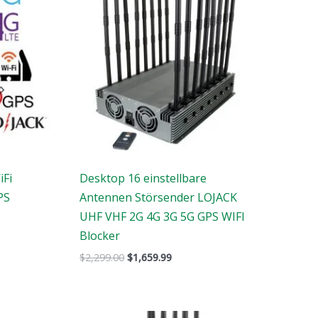
$2,299.00.
$1,659.99.
iFi
Desktop 16 einstellbare
PS
Antennen Störsender LOJACK
UHF VHF 2G 4G 3G 5G GPS WIFI
Blocker
$
2,299.00
$
1,659.99
Der
Der