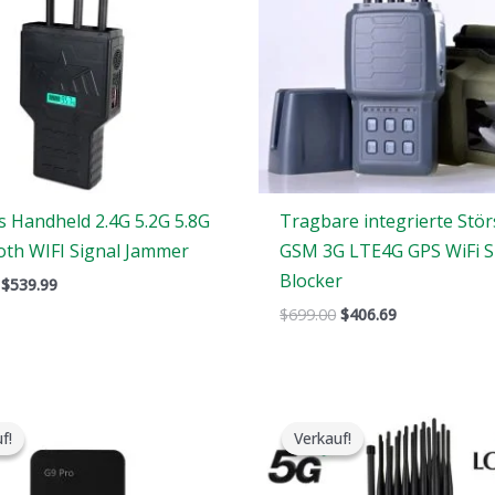
s Handheld 2.4G 5.2G 5.8G
Tragbare integrierte Stö
oth WIFI Signal Jammer
GSM 3G LTE4G GPS WiFi S
Blocker
$
539.99
$
699.00
$
406.69
Der
Der
Der
Der
ursprüngliche
aktuelle
ursprüngliche
aktuelle
f!
f!
Verkauf!
Verkauf!
Preis
Preis
Preis
Preis
war:
ist:
war:
ist:
$179.00.
$99.99.
$1,599.00.
$829.88.