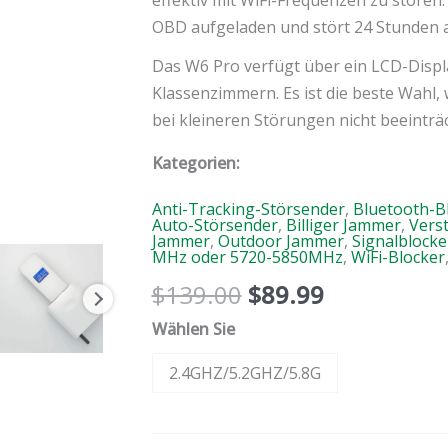
OBD aufgeladen und stört 24 Stunden 
Das W6 Pro verfügt über ein LCD-Display
Klassenzimmern. Es ist die beste Wahl
bei kleineren Störungen nicht beeinträc
Kategorien:
Anti-Tracking-Störsender
,
Bluetooth-B
Auto-Störsender
,
Billiger Jammer
,
Vers
Jammer
,
Outdoor Jammer
,
Signalblocke
MHz oder 5720-5850MHz
,
WiFi-Blocker
$
139.00
$
89.99
Wählen Sie
2.4GHZ/5.2GHZ/5.8G