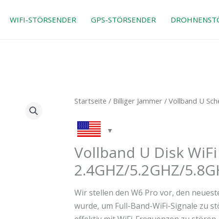
WIFI-STÖRSENDER
GPS-STÖRSENDER
DROHNENST
Der
Der
Full
Startseite
/
Billiger Jammer
/ Vollband U Sc
ursprüngliche
aktuelle
Band
Preis
Preis
U
war:
ist:
Disk
Vollband U Disk WiF
$139.00.
$89.99.
WiFi
2.4GHZ/5.2GHZ/5.8G
Jammer
2.4GHZ/5.2GHZ/5.8GHZ
Wir stellen den W6 Pro vor, den neuest
Menge
wurde, um Full-Band-WiFi-Signale zu st
effektiv mit WiFi-Frequenzen zu stören