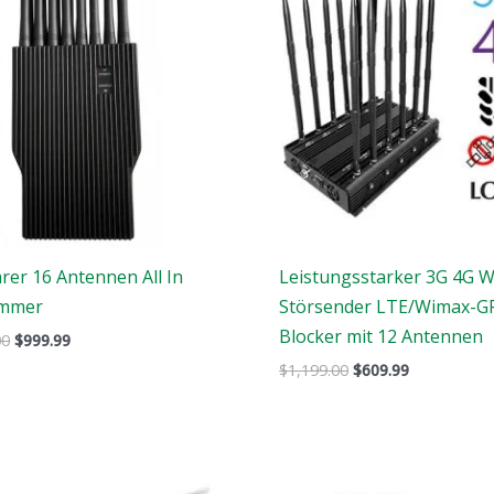
$1,699.00.
$999.99.
$1,199.00.
$609.99.
rer 16 Antennen All In
Leistungsstarker 3G 4G W
ammer
Störsender LTE/Wimax-G
Blocker mit 12 Antennen
00
$
999.99
$
1,199.00
$
609.99
Der
Der
Der
Der