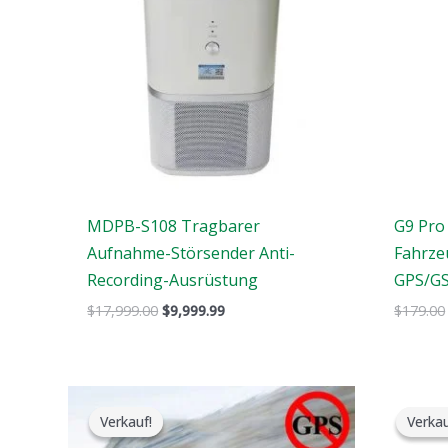
MDPB-S108 Tragbarer
G9 Pro
Aufnahme-Störsender Anti-
Fahrze
Recording-Ausrüstung
GPS/GS
$
17,999.00
$
9,999.99
$
179.00
Der
Der
ursprüngliche
aktuelle
Verkauf!
Verkauf!
Verkau
Verkau
Preis
Preis
war:
ist: