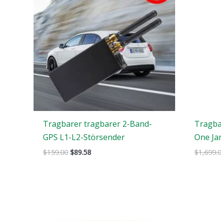
$159.00.
$89.58.
Tragbarer tragbarer 2-Band-
Tragba
GPS L1-L2-Störsender
One J
$
159.00
$
89.58
$
1,699.
Der
Der