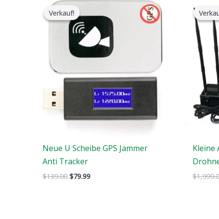
ursprüngliche
aktuelle
Verkauf!
Verkauf!
Verkau
Verkau
Preis
Preis
war:
ist:
$139.00.
$79.99.
Neue U Scheibe GPS Jammer
Kleine
Anti Tracker
Drohne
$
139.00
$
79.99
$
1,999.