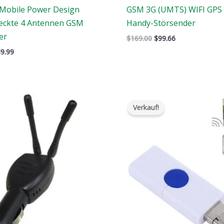
Mobile Power Design
GSM 3G (UMTS) WIFI GPS 
teckte 4 Antennen GSM
Handy-Störsender
er
$
169.00
$
99.66
9.99
r
Der
Der
Der
prüngliche
aktuelle
ursprüngliche
aktuelle
Verkauf!
is
Preis
Preis
Preis
:
ist:
war:
ist:
9.00.
$79.99.
$99.00.
$69.69.