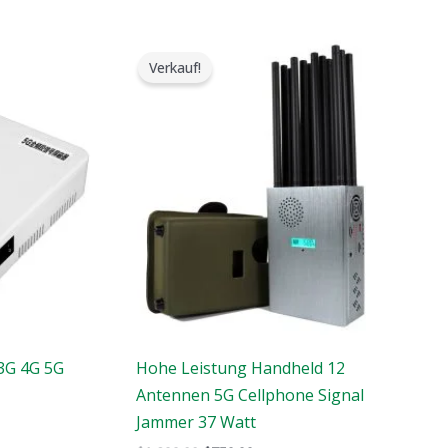
Der
Der
ursprüngliche
aktuelle
Verkauf!
Preis
Preis
war:
ist:
$1,299.00.
$759.99.
 3G 4G 5G
Hohe Leistung Handheld 12
Antennen 5G Cellphone Signal
Jammer 37 Watt