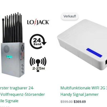
er
Der
Der
Der
rsprüngliche
aktuelle
ursprüngliche
aktuelle
Verkauf!
reis
Preis
Preis
Preis
ar:
ist:
war:
ist:
1,599.00.
$829.88.
$599.00.
$369.69.
rster tragbarer 24-
Multifunktionale WIFI 2G
Vollfrequenz-Störsender
Handy Signal Jammer
lle Signale
$
599.00
$
369.69