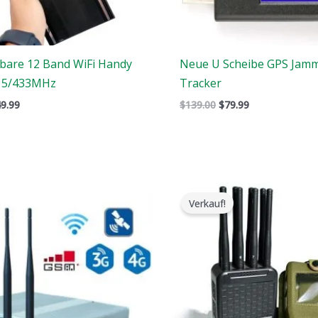
bare 12 Band WiFi Handy
Neue U Scheibe GPS Jamm
15/433MHz
Tracker
9.99
$
139.00
$
79.99
Preisspanne:
Der
Der
$316.89
ursprüngliche
aktuelle
Verkauf!
bis
Preis
Preis
$385.48
war:
ist:
$769.00.
$426.69.