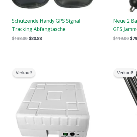
Schützende Handy GPS Signal
Neue 2 Ba
Tracking Abfangtasche
GPS Jamme
$
138.00
$
80.88
$
119.00
$
79
Der
Der
De
ursprüngliche
aktuelle
urs
Verkauf!
Verkauf!
Preis
Preis
Pre
war:
ist:
war
$1,699.00.
$1,099.99.
$99