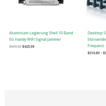
Aluminium-Legierung Shell 10 Band
Desktop 5
5G Handy WiFi Signal Jammer
Störsende
Frequenz
$
699.00
$
425.99
$
316.89
-
$