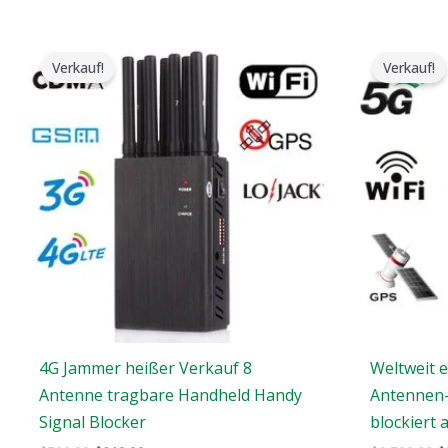
Der
Der
D
ursprüngliche
aktuelle
u
Verkauf!
Verkauf!
Preis
Preis
P
war:
ist:
w
$599.00.
$219.99.
$
4G Jammer heißer Verkauf 8
Weltweit e
Antenne tragbare Handheld Handy
Antennen-
Signal Blocker
blockiert a