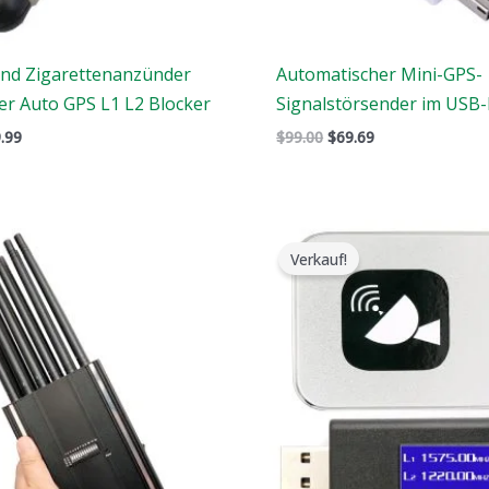
nd Zigarettenanzünder
Automatischer Mini-GPS-
r Auto GPS L1 L2 Blocker
Signalstörsender im USB
.99
$
99.00
$
69.69
r
Der
Der
Der
prüngliche
aktuelle
ursprüngliche
aktuelle
Verkauf!
is
Preis
Preis
Preis
:
ist:
war:
ist:
9.00.
$649.99.
$139.00.
$79.99.