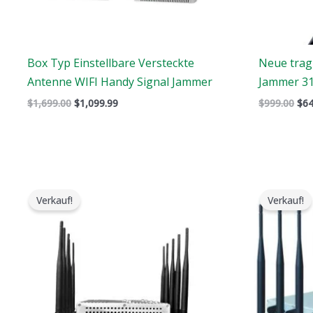
Box Typ Einstellbare Versteckte
Neue trag
Antenne WIFI Handy Signal Jammer
Jammer 3
$
1,699.00
$
1,099.99
$
999.00
$
64
Der
Der
ursprüngliche
aktuelle
Verkauf!
Verkauf!
Preis
Preis
war:
ist:
$699.00.
$425.99.