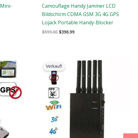
Mini-
Camouflage Handy Jammer LCD
Bildschirm CDMA GSM 3G 4G GPS
Lojack Portable Handy-Blocker
$
599.00
$
396.99
Der
Der
ursprüngliche
aktuelle
Verkauf!
Preis
Preis
war:
ist:
$466.00.
$288.99.