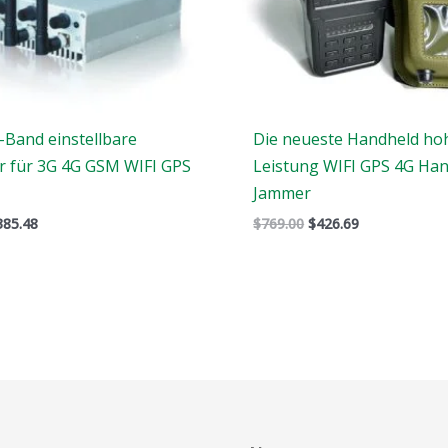
-Band einstellbare
Die neueste Handheld ho
r für 3G 4G GSM WIFI GPS
Leistung WIFI GPS 4G Han
Jammer
385.48
$
769.00
$
426.69