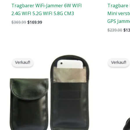
Tragbarer WiFi-Jammer 6W WIFI
Tragbare 
2.4G WIFI 5.2G WIFI 5.8G CM3
Mini vers
GPS Jamm
$
369.99
$
169.99
$
239.00
$
13
Der
Der
De
ursprüngliche
aktuelle
urs
Verkauf!
Verkauf!
Preis
Preis
Pre
war:
ist:
war
$138.00.
$80.88.
$11