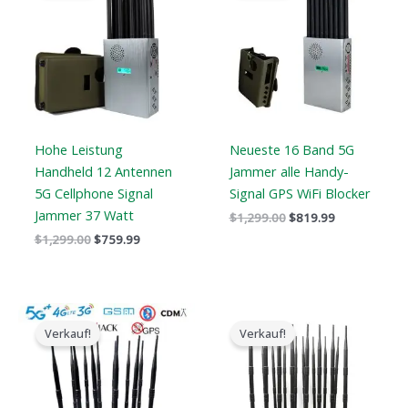
war:
ist:
war:
ist:
$1,299.00.
$759.99.
$1,299.00.
$819.99.
Hohe Leistung
Neueste 16 Band 5G
Handheld 12 Antennen
Jammer alle Handy-
5G Cellphone Signal
Signal GPS WiFi Blocker
Jammer 37 Watt
$
1,299.00
$
819.99
$
1,299.00
$
759.99
Preisspanne:
Der
Der
$729.99
ursprüngliche
aktuelle
Verkauf!
Verkauf!
bis
Preis
Preis
$749.99
war:
ist:
$2,399.00.
$1,719.19.