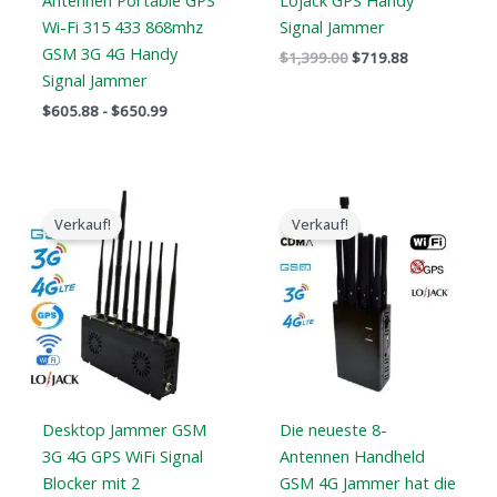
Antennen Portable GPS
Lojack GPS Handy
Wi-Fi 315 433 868mhz
Signal Jammer
GSM 3G 4G Handy
$
1,399.00
$
719.88
Signal Jammer
$
605.88
-
$
650.99
Der
Der
Der
Der
ursprüngliche
aktuelle
ursprüngliche
aktuelle
Verkauf!
Verkauf!
Preis
Preis
Preis
Preis
war:
ist:
war:
ist:
$799.00.
$460.49.
$499.00.
$301.99.
Desktop Jammer GSM
Die neueste 8-
3G 4G GPS WiFi Signal
Antennen Handheld
Blocker mit 2
GSM 4G Jammer hat die