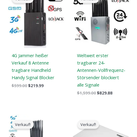
Preis
Preis
Preis
Preis
war:
ist:
war:
ist:
$599.00.
$219.99.
$1,599.00.
$829.88.
4G Jammer heißer
Weltweit erster
Verkauf 8 Antenne
tragbarer 24-
tragbare Handheld
Antennen-Vollfrequenz-
Handy Signal Blocker
Störsender blockiert
alle Signale
$
599.00
$
219.99
$
1,599.00
$
829.88
Der
Der
Der
Der
ursprüngliche
aktuelle
ursprüngliche
aktuelle
Verkauf!
Verkauf!
Preis
Preis
Preis
Preis
war:
ist:
war:
ist: