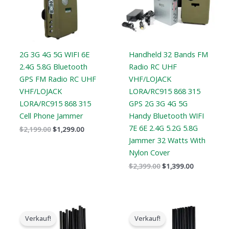
2G 3G 4G 5G WIFI 6E
Handheld 32 Bands FM
2.4G 5.8G Bluetooth
Radio RC UHF
GPS FM Radio RC UHF
VHF/LOJACK
VHF/LOJACK
LORA/RC915 868 315
LORA/RC915 868 315
GPS 2G 3G 4G 5G
Cell Phone Jammer
Handy Bluetooth WIFI
7E 6E 2.4G 5.2G 5.8G
$
2,199.00
$
1,299.00
Jammer 32 Watts With
Nylon Cover
$
2,399.00
$
1,399.00
Der
Der
Der
Der
ursprüngliche
aktuelle
ursprüngliche
aktuelle
Verkauf!
Verkauf!
Preis
Preis
Preis
Preis