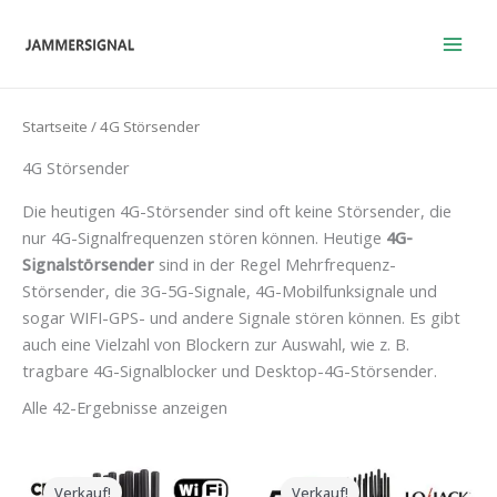
Zum
Inhalt
springen
Startseite
/ 4G Störsender
4G Störsender
Die heutigen 4G-Störsender sind oft keine Störsender, die
nur 4G-Signalfrequenzen stören können. Heutige
4G-
Signalstörsender
sind in der Regel Mehrfrequenz-
Störsender, die 3G-5G-Signale, 4G-Mobilfunksignale und
sogar WIFI-GPS- und andere Signale stören können. Es gibt
auch eine Vielzahl von Blockern zur Auswahl, wie z. B.
tragbare 4G-Signalblocker und Desktop-4G-Störsender.
Alle 42-Ergebnisse anzeigen
Der
Der
Der
Der
ursprüngliche
aktuelle
ursprüngliche
aktuelle
Verkauf!
Verkauf!