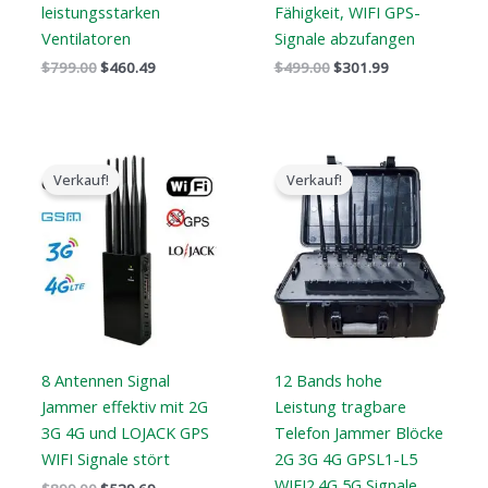
leistungsstarken
Fähigkeit, WIFI GPS-
Ventilatoren
Signale abzufangen
$
799.00
$
460.49
$
499.00
$
301.99
Der
Der
Der
Der
ursprüngliche
aktuelle
ursprüngliche
aktuelle
Verkauf!
Verkauf!
Preis
Preis
Preis
Preis
war:
ist:
war:
ist:
$899.00.
$539.69.
$3,999.00.
$2,499.99.
8 Antennen Signal
12 Bands hohe
Jammer effektiv mit 2G
Leistung tragbare
3G 4G und LOJACK GPS
Telefon Jammer Blöcke
WIFI Signale stört
2G 3G 4G GPSL1-L5
WIFI2.4G 5G Signale