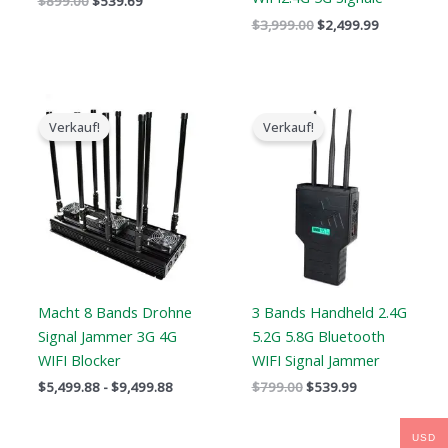
$
899.00
$
539.69
$
3,999.00
$
2,499.99
Preisspanne:
Der
Der
$5,499.88
ursprüngliche
aktuelle
Verkauf!
Verkauf!
bis
Preis
Preis
$9,499.88
war:
ist:
$799.00.
$539.99.
Macht 8 Bands Drohne
3 Bands Handheld 2.4G
Signal Jammer 3G 4G
5.2G 5.8G Bluetooth
WIFI Blocker
WIFI Signal Jammer
$
5,499.88
-
$
9,499.88
$
799.00
$
539.99
USD