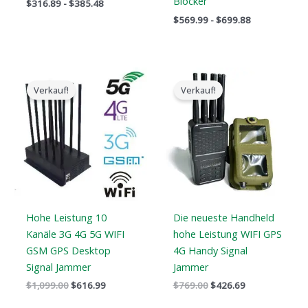
Blocker
$
316.89
-
$
385.48
$
569.99
-
$
699.88
Der
Der
Der
Der
ursprüngliche
aktuelle
ursprüngliche
aktuelle
Verkauf!
Verkauf!
Preis
Preis
Preis
Preis
war:
ist:
war:
ist:
$1,099.00.
$616.99.
$769.00.
$426.69.
Hohe Leistung 10
Die neueste Handheld
Kanäle 3G 4G 5G WIFI
hohe Leistung WIFI GPS
GSM GPS Desktop
4G Handy Signal
Signal Jammer
Jammer
$
1,099.00
$
616.99
$
769.00
$
426.69