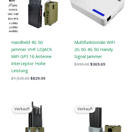
$1,539.00.
$839.99.
$599.00.
$369.69.
Handheld 4G 5G
Multifunktionale WIFI
Jammer VHF LOJACK
2G 3G 4G 5G Handy
WiFi GPS 16 Antenne
Signal Jammer
Interceptor Hohe
$
599.00
$
369.69
Leistung
$
1,539.00
$
839.99
Der
Der
Der
Der
ursprüngliche
aktuelle
ursprüngliche
aktuelle
Verkauf!
Verkauf!
Preis
Preis
Preis
Preis
war:
ist:
war:
ist:
$2,199.00.
$1,299.00.
$2,399.00.
$1,399.00.