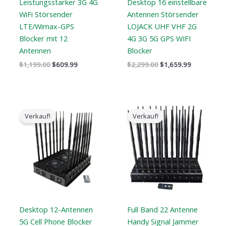
Leistungsstarker 3G 4G
Desktop 16 einstellbare
WiFi Störsender
Antennen Störsender
LTE/Wimax-GPS
LOJACK UHF VHF 2G
Blocker mit 12
4G 3G 5G GPS WIFI
Antennen
Blocker
$
1,199.00
$
609.99
$
2,299.00
$
1,659.99
Der
Der
Der
Der
ursprüngliche
aktuelle
ursprüngliche
aktuelle
Verkauf!
Verkauf!
Preis
Preis
Preis
Preis
war:
ist:
war:
ist:
$1,799.00.
$1,219.99.
$1,519.00.
$789.88.
Desktop 12-Antennen
Full Band 22 Antenne
5G Cell Phone Blocker
Handy Signal Jammer