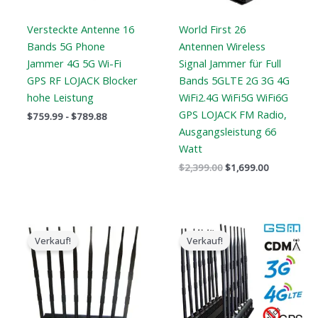
Versteckte Antenne 16
World First 26
Bands 5G Phone
Antennen Wireless
Jammer 4G 5G Wi-Fi
Signal Jammer für Full
GPS RF LOJACK Blocker
Bands 5GLTE 2G 3G 4G
hohe Leistung
WiFi2.4G WiFi5G WiFi6G
GPS LOJACK FM Radio,
$
759.99
-
$
789.88
Ausgangsleistung 66
Watt
$
2,399.00
$
1,699.00
Der
Der
Der
Der
ursprüngliche
aktuelle
ursprüngliche
aktuelle
Verkauf!
Verkauf!
Preis
Preis
Preis
Preis
war:
ist:
war:
ist:
$799.00.
$559.88.
$1,799.00.
$1,049.99.