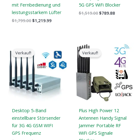
mit Fernbedienung und
5G GPS WiFi Blocker
leistungsstarkem Lüfter
$
1,519.00
$
789.88
$
1,799.00
$
1,219.99
Preisspanne:
Preisspanne:
$316.89
$569.99
Verkauf!
Verkauf!
bis
bis
$385.48
$699.88
Desktop 5-Band
Plus High Power 12
einstellbare Störsender
Antennen Handy Signal
für 3G 4G GSM WIFI
Jammer Portable RF
GPS Frequenz
WiFi GPS Signale