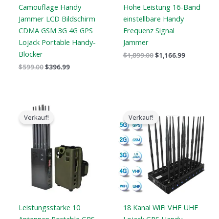
Camouflage Handy
Hohe Leistung 16-Band
Jammer LCD Bildschirm
einstellbare Handy
CDMA GSM 3G 4G GPS
Frequenz Signal
Lojack Portable Handy-
Jammer
Blocker
$
1,899.00
$
1,166.99
$
599.00
$
396.99
Preisspanne:
Der
Der
$605.88
ursprüngliche
aktuelle
Verkauf!
Verkauf!
bis
Preis
Preis
$650.99
war:
ist:
$1,399.00.
$719.88.
Leistungsstarke 10
18 Kanal WiFi VHF UHF