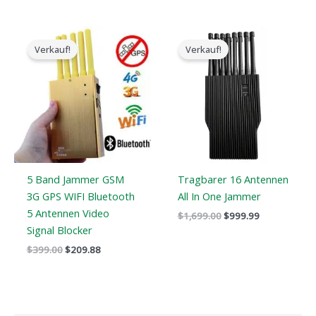
Der
Der
Der
Der
ursprüngliche
aktuelle
ursprüngliche
aktuelle
Verkauf!
Verkauf!
Preis
Preis
Preis
Preis
war:
ist:
war:
ist:
$399.00.
$209.88.
$1,699.00.
$999.99.
5 Band Jammer GSM
Tragbarer 16 Antennen
3G GPS WIFI Bluetooth
All In One Jammer
5 Antennen Video
$
1,699.00
$
999.99
Signal Blocker
$
399.00
$
209.88