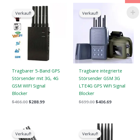
Der
Der
Der
Der
ursprüngliche
aktuelle
ursprüngliche
aktuelle
Verkauf!
Verkauf!
Preis
Preis
Preis
Preis
war:
ist:
war:
ist:
$466.00.
$288.99.
$699.00.
$406.69.
Tragbarer 5-Band GPS
Tragbare integrierte
Störsender mit 3G, 4G
Störsender GSM 3G
GSM WIFI Signal
LTE4G GPS WiFi Signal
Blocker
Blocker
$
466.00
$
288.99
$
699.00
$
406.69
Der
Der
Der
Der
ursprüngliche
aktuelle
ursprüngliche
aktuelle
Verkauf!
Verkauf!
Preis
Preis
Preis
Preis