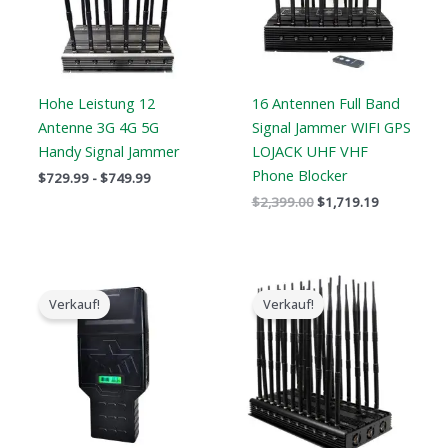
Hohe Leistung 12
16 Antennen Full Band
Antenne 3G 4G 5G
Signal Jammer WIFI GPS
Handy Signal Jammer
LOJACK UHF VHF
Phone Blocker
$
729.99
-
$
749.99
$
2,399.00
$
1,719.19
Preisspanne:
Der
Der
$759.99
ursprüngliche
aktuelle
Verkauf!
Verkauf!
bis
Preis
Preis
$789.88
war:
ist:
$2,399.00.
$1,699.00.