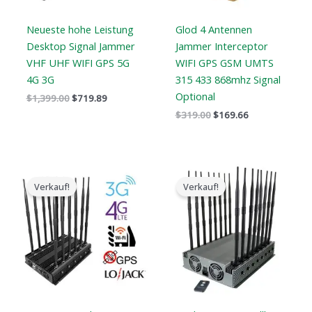
Neueste hohe Leistung
Glod 4 Antennen
Desktop Signal Jammer
Jammer Interceptor
VHF UHF WIFI GPS 5G
WIFI GPS GSM UMTS
4G 3G
315 433 868mhz Signal
Optional
$
1,399.00
$
719.89
$
319.00
$
169.66
Der
Der
Der
Der
ursprüngliche
aktuelle
ursprüngliche
aktuelle
Verkauf!
Verkauf!
Preis
Preis
Preis
Preis
war:
ist:
war:
ist:
$1,199.00.
$609.99.
$2,299.00.
$1,659.99.