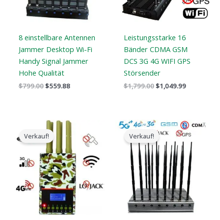
8 einstellbare Antennen
Leistungsstarke 16
Jammer Desktop Wi-Fi
Bänder CDMA GSM
Handy Signal Jammer
DCS 3G 4G WIFI GPS
Hohe Qualität
Störsender
$
799.00
$
559.88
$
1,799.00
$
1,049.99
Der
Der
Der
Der
ursprüngliche
aktuelle
ursprüngliche
aktuelle
Verkauf!
Verkauf!
Preis
Preis
Preis
Preis
war:
ist:
war:
ist:
$599.00.
$396.99.
$1,899.00.
$1,166.99.