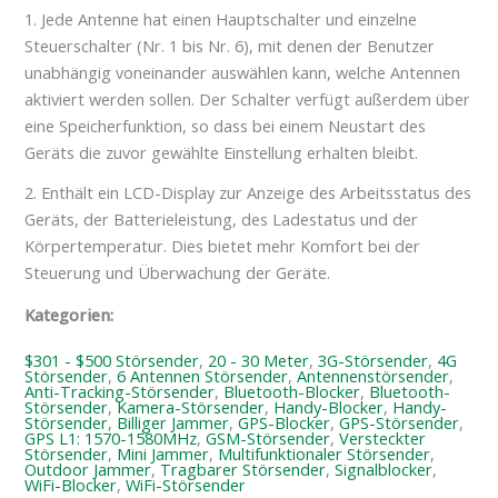
1. Jede Antenne hat einen Hauptschalter und einzelne
Steuerschalter (Nr. 1 bis Nr. 6), mit denen der Benutzer
unabhängig voneinander auswählen kann, welche Antennen
aktiviert werden sollen. Der Schalter verfügt außerdem über
eine Speicherfunktion, so dass bei einem Neustart des
Geräts die zuvor gewählte Einstellung erhalten bleibt.
2. Enthält ein LCD-Display zur Anzeige des Arbeitsstatus des
Geräts, der Batterieleistung, des Ladestatus und der
Körpertemperatur. Dies bietet mehr Komfort bei der
Steuerung und Überwachung der Geräte.
Kategorien:
$301 - $500 Störsender
,
20 - 30 Meter
,
3G-Störsender
,
4G
Störsender
,
6 Antennen Störsender
,
Antennenstörsender
,
Anti-Tracking-Störsender
,
Bluetooth-Blocker
,
Bluetooth-
Störsender
,
Kamera-Störsender
,
Handy-Blocker
,
Handy-
Störsender
,
Billiger Jammer
,
GPS-Blocker
,
GPS-Störsender
,
GPS L1: 1570-1580MHz
,
GSM-Störsender
,
Versteckter
Störsender
,
Mini Jammer
,
Multifunktionaler Störsender
,
Outdoor Jammer
,
Tragbarer Störsender
,
Signalblocker
,
WiFi-Blocker
,
WiFi-Störsender