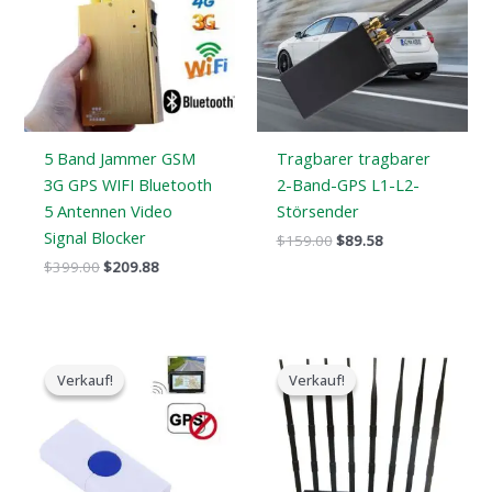
$399.00.
$209.88.
$159.00.
$89.58.
5 Band Jammer GSM
Tragbarer tragbarer
3G GPS WIFI Bluetooth
2-Band-GPS L1-L2-
5 Antennen Video
Störsender
Signal Blocker
$
159.00
$
89.58
$
399.00
$
209.88
Der
Der
Der
Der
ursprüngliche
aktuelle
ursprüngliche
aktuelle
Verkauf!
Verkauf!
Verkauf!
Verkauf!
Preis
Preis
Preis
Preis
war:
ist:
war:
ist:
$99.00.
$69.69.
$799.00.
$559.88.