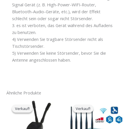
Signal Gerät (z. B. High-Power-WIFI-Router,
Bluetooth-Audio-Geräte, etc.), wird der Effekt
schlecht sein oder sogar nicht Störsender.
3. es ist verboten, das Gerät während des Aufladens
zu benutzen.
4) Verwenden Sie tragbare Störsender nicht als
Tischstörsender.
5) Verwenden Sie keine Störsender, bevor Sie die
Antenne angeschlossen haben.
Ähnliche Produkte
Der
Der
Preisspanne:
ursprüngliche
aktuelle
$316.89
Verkauf!
Verkauf!
Verkauf!
Verkauf!
Preis
Preis
bis
war:
ist:
$385.48
$119.00.
$79.99.