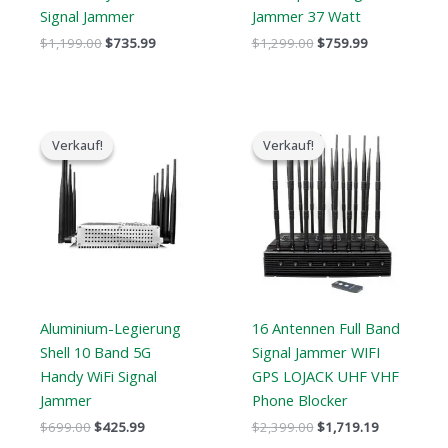
Signal Jammer
Jammer 37 Watt
$
1,199.00
$
735.99
$
1,299.00
$
759.99
Der
Der
Der
Der
ursprüngliche
aktuelle
ursprüngliche
aktuelle
Verkauf!
Verkauf!
Verkauf!
Verkauf!
Preis
Preis
Preis
Preis
war:
ist:
war:
ist:
$699.00.
$425.99.
$2,399.00.
$1,719.19.
Aluminium-Legierung
16 Antennen Full Band
Shell 10 Band 5G
Signal Jammer WIFI
Handy WiFi Signal
GPS LOJACK UHF VHF
Jammer
Phone Blocker
$
699.00
$
425.99
$
2,399.00
$
1,719.19