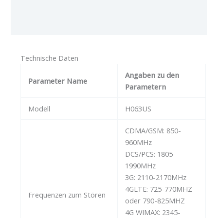
Zusätzliche Informationen
Bewertungen (0)
Technische Daten
Angaben zu den
Parameter Name
Parametern
Modell
H063US
CDMA/GSM: 850-
960MHz
DCS/PCS: 1805-
1990MHz
3G: 2110-2170MHz
4GLTE: 725-770MHZ
Frequenzen zum Stören
oder 790-825MHZ
4G WIMAX: 2345-