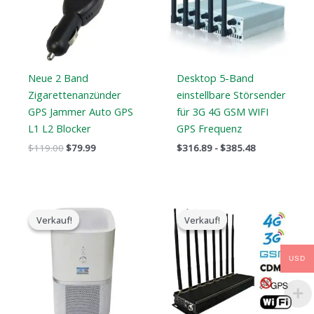
Neue 2 Band
Desktop 5-Band
Zigarettenanzünder
einstellbare Störsender
GPS Jammer Auto GPS
für 3G 4G GSM WIFI
L1 L2 Blocker
GPS Frequenz
$
119.00
$
79.99
$
316.89
-
$
385.48
Der
Der
Der
Der
ursprüngliche
aktuelle
ursprüngliche
aktuelle
Verkauf!
Verkauf!
Verkauf!
Verkauf!
Preis
Preis
Preis
Preis
war:
ist:
war:
ist:
$17,999.00.
$9,999.99.
$1,399.00.
$719.89.
USD