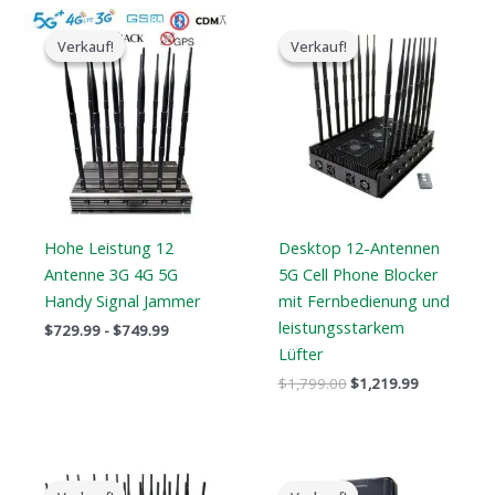
Preisspanne:
Der
Der
$729.99
ursprüngliche
aktuelle
Verkauf!
Verkauf!
Verkauf!
Verkauf!
bis
Preis
Preis
$749.99
war:
ist:
$1,799.00.
$1,219.99.
Hohe Leistung 12
Desktop 12-Antennen
Antenne 3G 4G 5G
5G Cell Phone Blocker
Handy Signal Jammer
mit Fernbedienung und
leistungsstarkem
$
729.99
-
$
749.99
Lüfter
$
1,799.00
$
1,219.99
Der
Der
Preisspanne:
ursprüngliche
aktuelle
$759.99