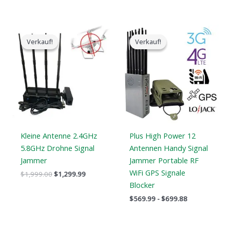
Der
Der
Preisspanne:
ursprüngliche
aktuelle
$569.99
Verkauf!
Verkauf!
Verkauf!
Verkauf!
Preis
Preis
bis
war:
ist:
$699.88
$1,999.00.
$1,299.99.
Kleine Antenne 2.4GHz
Plus High Power 12
5.8GHz Drohne Signal
Antennen Handy Signal
Jammer
Jammer Portable RF
WiFi GPS Signale
$
1,999.00
$
1,299.99
Blocker
$
569.99
-
$
699.88