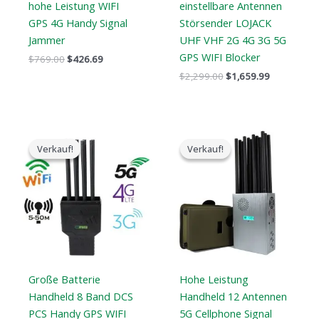
hohe Leistung WIFI
einstellbare Antennen
GPS 4G Handy Signal
Störsender LOJACK
Jammer
UHF VHF 2G 4G 3G 5G
GPS WIFI Blocker
$
769.00
$
426.69
$
2,299.00
$
1,659.99
Der
Der
Der
Der
ursprüngliche
aktuelle
ursprüngliche
aktuelle
Verkauf!
Verkauf!
Verkauf!
Verkauf!
Preis
Preis
Preis
Preis
war:
ist:
war:
ist:
$1,199.00.
$735.99.
$1,299.00.
$759.99.
Große Batterie
Hohe Leistung
Handheld 8 Band DCS
Handheld 12 Antennen
PCS Handy GPS WIFI
5G Cellphone Signal