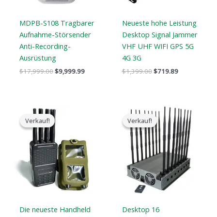
MDPB-S108 Tragbarer
Neueste hohe Leistung
Aufnahme-Störsender
Desktop Signal Jammer
Anti-Recording-
VHF UHF WIFI GPS 5G
Ausrüstung
4G 3G
$
17,999.00
$
9,999.99
$
1,399.00
$
719.89
Der
Der
Der
Der
ursprüngliche
aktuelle
ursprüngliche
aktuelle
Verkauf!
Verkauf!
Verkauf!
Verkauf!
Preis
Preis
Preis
Preis
war:
ist:
war:
ist:
$769.00.
$426.69.
$2,299.00.
$1,659.99.
Die neueste Handheld
Desktop 16