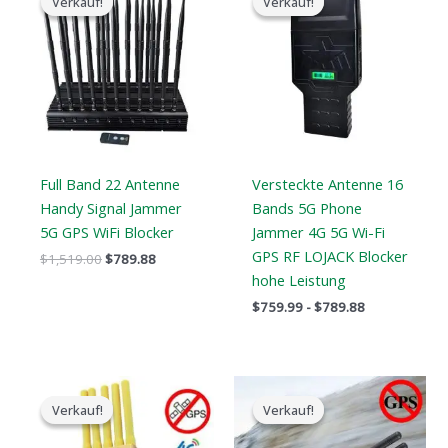
Verkauf!
Verkauf!
Verkauf!
Verkauf!
Preis
Preis
bis
war:
ist:
$789.88
$1,519.00.
$789.88.
Full Band 22 Antenne
Versteckte Antenne 16
Handy Signal Jammer
Bands 5G Phone
5G GPS WiFi Blocker
Jammer 4G 5G Wi-Fi
GPS RF LOJACK Blocker
$
1,519.00
$
789.88
hohe Leistung
$
759.99
-
$
789.88
Der
Der
Der
Der
ursprüngliche
aktuelle
ursprüngliche
aktuelle
Verkauf!
Verkauf!
Verkauf!
Verkauf!
Preis
Preis
Preis
Preis
war:
ist:
war:
ist: