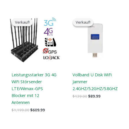
Der
Der
Der
Der
ursprüngliche
aktuelle
ursprüngliche
aktuelle
Verkauf!
Verkauf!
Verkauf!
Verkauf!
Preis
Preis
Preis
Preis
war:
ist:
war:
ist:
$1,199.00.
$609.99.
$139.00.
$89.99.
Leistungsstarker 3G 4G
Vollband U Disk WiFi
WiFi Störsender
Jammer
LTE/Wimax-GPS
2.4GHZ/5.2GHZ/5.8GHZ
Blocker mit 12
$
139.00
$
89.99
Antennen
$
1,199.00
$
609.99