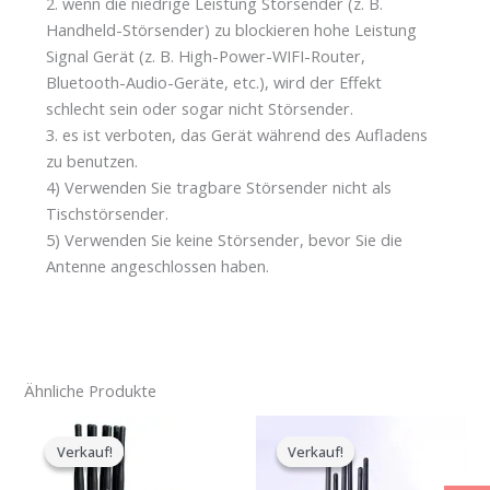
2. wenn die niedrige Leistung Störsender (z. B.
Handheld-Störsender) zu blockieren hohe Leistung
Signal Gerät (z. B. High-Power-WIFI-Router,
Bluetooth-Audio-Geräte, etc.), wird der Effekt
schlecht sein oder sogar nicht Störsender.
3. es ist verboten, das Gerät während des Aufladens
zu benutzen.
4) Verwenden Sie tragbare Störsender nicht als
Tischstörsender.
5) Verwenden Sie keine Störsender, bevor Sie die
Antenne angeschlossen haben.
Ähnliche Produkte
Der
Der
Der
Der
ursprüngliche
aktuelle
ursprüngliche
aktuelle
Verkauf!
Verkauf!
Verkauf!
Verkauf!
Preis
Preis
Preis
Preis
war:
ist:
war:
ist: