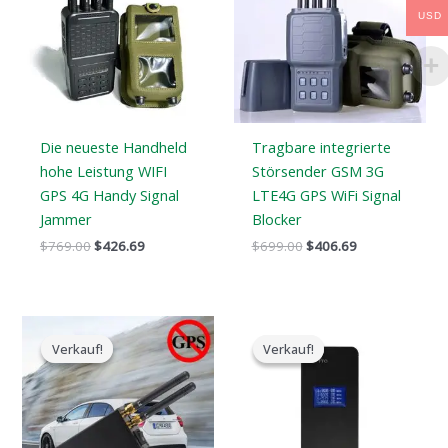
$769.00.
$426.69.
$699.00.
$406.69.
USD
Die neueste Handheld
Tragbare integrierte
hohe Leistung WIFI
Störsender GSM 3G
GPS 4G Handy Signal
LTE4G GPS WiFi Signal
Jammer
Blocker
$
769.00
$
426.69
$
699.00
$
406.69
Der
Der
Der
Der
ursprüngliche
aktuelle
ursprüngliche
aktuelle
Verkauf!
Verkauf!
Verkauf!
Verkauf!
Preis
Preis
Preis
Preis
war:
ist:
war:
ist:
$159.00.
$89.58.
$179.00.
$99.99.