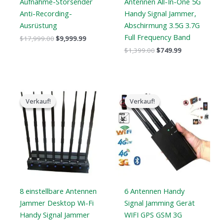
Aufnahme-Störsender
Antennen All-In-One 5G
Anti-Recording-
Handy Signal Jammer,
Ausrüstung
Abschirmung 3.5G 3.7G
Full Frequency Band
$
17,999.00
$
9,999.99
$
1,399.00
$
749.99
Der
Der
Der
Der
ursprüngliche
aktuelle
ursprüngliche
aktuelle
Verkauf!
Verkauf!
Verkauf!
Verkauf!
Preis
Preis
Preis
Preis
war:
ist:
war:
ist:
$799.00.
$559.88.
$429.00.
$199.99.
8 einstellbare Antennen
6 Antennen Handy
Jammer Desktop Wi-Fi
Signal Jamming Gerät
Handy Signal Jammer
WIFI GPS GSM 3G