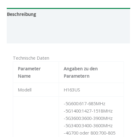
Beschreibung
Zusätzliche Informationen
Bewertungen (0)
Technische Daten
Parameter
Angaben zu den
Name
Parametern
Modell
H163US
-5G600:617-685MHz
-5G1400:1427-1518MHz
-5G3600:3600-3900MHz
-5G3400:3400-3600MHz
-4G700 oder 800:700-805