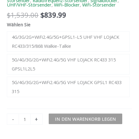
Störsender
,
Radiofrequenz-Störsender
,
Signalblocker
,
UHF/VHF-Störsender
,
WiFi-Blocker
,
WiFi-Störsender
$
1,539.00
$
839.99
Wählen Sie
4G/3G/2G+WiFi2.4G/5G+GPSL1-L5 UHF VHF LOJACK
RC433/315/868 Walkie-Talkie
5G/4G/3G/2G+WiFi2.4G/5G VHF LOJACK RC433 315
GPSL1L2L5
5G/4G/3G/2G+WiFi2.4G/5G VHF LOJACK GPSL1 RC433
315
-
+
IN DEN WARENKORB LEGEN