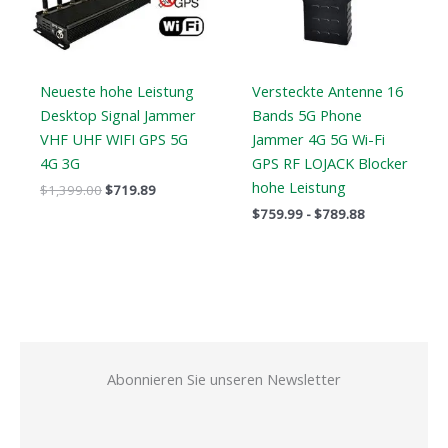
Neueste hohe Leistung
Versteckte Antenne 16
Desktop Signal Jammer
Bands 5G Phone
VHF UHF WIFI GPS 5G
Jammer 4G 5G Wi-Fi
4G 3G
GPS RF LOJACK Blocker
hohe Leistung
$
1,399.00
$
719.89
$
759.99
-
$
789.88
Abonnieren Sie unseren Newsletter