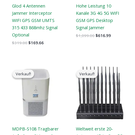
Glod 4 Antennen
Hohe Leistung 10
Jammer Interceptor
Kanäle 3G 4G 5G WIFI
WIFI GPS GSM UMTS
GSM GPS Desktop
315 433 868mhz Signal
Signal Jammer
Optional
$
1,099.00
$
616.99
$
319.00
$
169.66
Der
Der
Der
Der
ursprüngliche
aktuelle
ursprüngliche
aktuelle
Verkauf!
Verkauf!
Verkauf!
Verkauf!
Preis
Preis
Preis
Preis
war:
ist:
war:
ist:
$17,999.00.
$9,999.99.
$1,399.00.
$749.99.
MDPB-S108 Tragbarer
Weltweit erste 20-