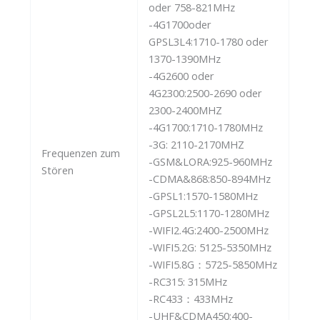
oder 758-821MHz
-4G1700oder
GPSL3L4:1710-1780 oder
1370-1390MHz
-4G2600 oder
4G2300:2500-2690 oder
2300-2400MHZ
-4G1700:1710-1780MHz
-3G: 2110-2170MHZ
Frequenzen zum
-GSM&LORA:925-960MHz
Stören
-CDMA&868:850-894MHz
-GPSL1:1570-1580MHz
-GPSL2L5:1170-1280MHz
-WIFI2.4G:2400-2500MHz
-WIFI5.2G: 5125-5350MHz
-WIFI5.8G：5725-5850MHz
-RC315: 315MHz
-RC433：433MHz
-UHF&CDMA450:400-