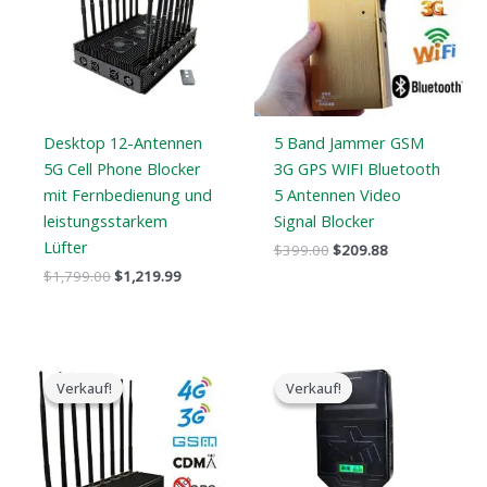
Desktop 12-Antennen
5 Band Jammer GSM
5G Cell Phone Blocker
3G GPS WIFI Bluetooth
mit Fernbedienung und
5 Antennen Video
leistungsstarkem
Signal Blocker
Lüfter
$
399.00
$
209.88
$
1,799.00
$
1,219.99
Der
Der
Preisspanne:
ursprüngliche
aktuelle
$759.99
Verkauf!
Verkauf!
Verkauf!
Verkauf!
Preis
Preis
bis
war:
ist:
$789.88
$1,399.00.
$719.89.