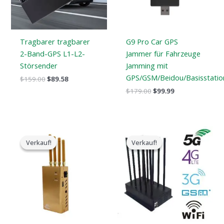
Tragbarer tragbarer
G9 Pro Car GPS
2-Band-GPS L1-L2-
Jammer für Fahrzeuge
Störsender
Jamming mit
GPS/GSM/Beidou/Basisstatio
$
159.00
$
89.58
$
179.00
$
99.99
Der
Der
Der
Der
ursprüngliche
aktuelle
ursprüngliche
aktuelle
Verkauf!
Verkauf!
Verkauf!
Verkauf!
Preis
Preis
Preis
Preis
war:
ist:
war:
ist:
$319.00.
$169.66.
$1,099.00.
$616.99.