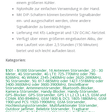
einem größeren Kühler.
Nylonhülle zur einfachen Verwendung in der Hand.
Mit DIP-Schaltern können bestimmte Signalbänder
ein- und ausgeschaltet werden, ohne andere
Signalbänder zu beeinträchtigen.
Lieferung mit Kfz-Ladegerät und 12V DC/AC-Netzteil.
Verfügt über einen größeren eingebauten Akku, der
eine Laufzeit von über 2,5 Stunden (150 Minuten)
bietet und sich leicht aufladen lässt.
Kategorien:
$501 - $1000 Störsender
,
16 Antennen Störsender
,
20 - 30
Meter
,
4G Störsender
,
4G LTE: 725-770MHz oder 790-
826MHz
,
4G WIMAX: 2345-2400MHz oder 2620-2690MHz
,
5G Störsender
,
5G: 617-685MHz oder 1427-1518MHz oder
3400-3600MHz oder 3600-3900MHz
,
Einstellbarer
Störsender
,
Antennenstörsender
,
Bluetooth-Blocker
,
Kamera-Störsender
,
Handy-Blocker
,
Handy-Störsender
,
GPS-Blocker
,
GPS-Störsender
,
GPS L1 L2 L3 L4 L5
,
GSM und
CDMA: 850-894MHz
,
GSM 1800 & DCS: 1805-1880MHz
,
GSM
1900 und PCS: 1920-1990MHz
,
GSM-Störsender
,
Hochleistungsstörsender
,
Multifunktionaler Störsender
,
Outdoor Jammer
,
Beliebte Störsender
,
Tragbarer