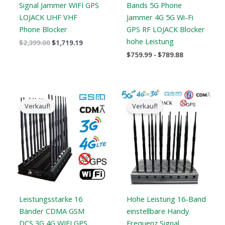
Signal Jammer WIFI GPS
Bands 5G Phone
LOJACK UHF VHF
Jammer 4G 5G Wi-Fi
Phone Blocker
GPS RF LOJACK Blocker
hohe Leistung
$
2,399.00
$
1,719.19
$
759.99
-
$
789.88
Der
Der
Der
Der
ursprüngliche
aktuelle
ursprüngliche
aktuelle
Verkauf!
Verkauf!
Preis
Preis
Preis
Preis
war:
ist:
war:
ist:
$1,799.00.
$1,049.99.
$1,899.00.
$1,166.99.
Leistungsstarke 16
Hohe Leistung 16-Band
Bänder CDMA GSM
einstellbare Handy
DCS 3G 4G WIFI GPS
Frequenz Signal