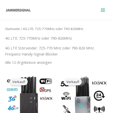
Zum
Inhalt
springen
Startseite
/ 4G LTE: 725-770MHz oder 790-826MHz
4G LTE: 725-770MHz oder 790-826MHz
4G LTE Störsender: 725-770 MHz oder 790-826 MHz
Frequenz Handy-Signal-Blocker
Alle 12-Ergebnisse anzeigen
Der
Der
Der
Der
ursprüngliche
aktuelle
ursprüngliche
aktuelle
Verkauf!
Verkauf!
Preis
Preis
Preis
Preis
war:
ist:
war:
ist:
$599.00.
$219.99.
$1,599.00.
$829.88.