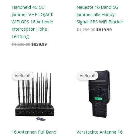
Handheld 4G 5G
Neueste 16 Band 5G
Jammer VHF LOJACK
Jammer alle Handy-
WiFi GPS 16 Antenne
Signal GPS WiFi Blocker
Interceptor Hohe
$
1,299.00
$
819.99
Leistung
$
1,539.00
$
839.99
Der
Der
Preisspanne:
ursprüngliche
aktuelle
$759.99
Verkauf!
Verkauf!
Preis
Preis
bis
war:
ist:
$789.88
$2,399.00.
$1,719.19.
16 Antennen Full Band
Versteckte Antenne 16