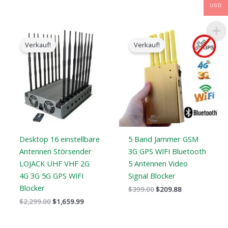
USD
Der
Der
Der
Der
ursprüngliche
aktuelle
ursprüngliche
aktuelle
Verkauf!
Verkauf!
Preis
Preis
Preis
Preis
war:
ist:
war:
ist:
$2,299.00.
$1,659.99.
$399.00.
$209.88.
Desktop 16 einstellbare
5 Band Jammer GSM
Antennen Störsender
3G GPS WIFI Bluetooth
LOJACK UHF VHF 2G
5 Antennen Video
4G 3G 5G GPS WIFI
Signal Blocker
Blocker
$
399.00
$
209.88
$
2,299.00
$
1,659.99