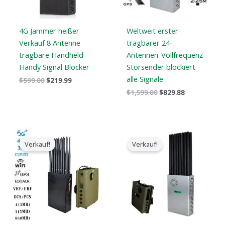
4G Jammer heißer
Weltweit erster
Verkauf 8 Antenne
tragbarer 24-
tragbare Handheld
Antennen-Vollfrequenz-
Handy Signal Blocker
Störsender blockiert
alle Signale
$
599.00
$
219.99
$
1,599.00
$
829.88
Der
Der
Der
Der
ursprüngliche
aktuelle
ursprüngliche
aktuelle
Verkauf!
Verkauf!
Preis
Preis
Preis
Preis
war:
ist:
war:
ist:
$1,539.00.
$839.99.
$1,299.00.
$819.99.