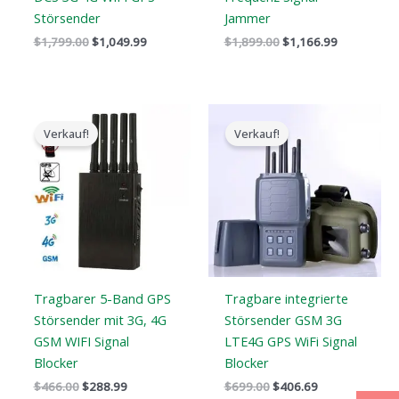
Störsender
Jammer
$
1,799.00
$
1,049.99
$
1,899.00
$
1,166.99
Der
Der
Der
Der
ursprüngliche
aktuelle
ursprüngliche
aktuelle
Verkauf!
Verkauf!
Preis
Preis
Preis
Preis
war:
ist:
war:
ist:
$466.00.
$288.99.
$699.00.
$406.69.
Tragbarer 5-Band GPS
Tragbare integrierte
Störsender mit 3G, 4G
Störsender GSM 3G
GSM WIFI Signal
LTE4G GPS WiFi Signal
Blocker
Blocker
$
466.00
$
288.99
$
699.00
$
406.69