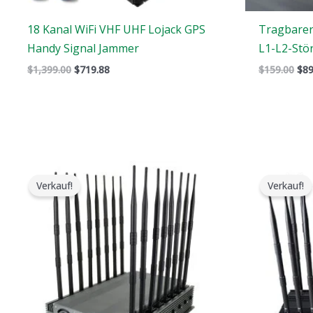
18 Kanal WiFi VHF UHF Lojack GPS
Tragbarer
Handy Signal Jammer
L1-L2-Stö
$
1,399.00
$
719.88
$
159.00
$
89
Der
Der
D
ursprüngliche
aktuelle
u
Verkauf!
Verkauf!
Preis
Preis
P
war:
ist:
w
$2,299.00.
$1,659.99.
$