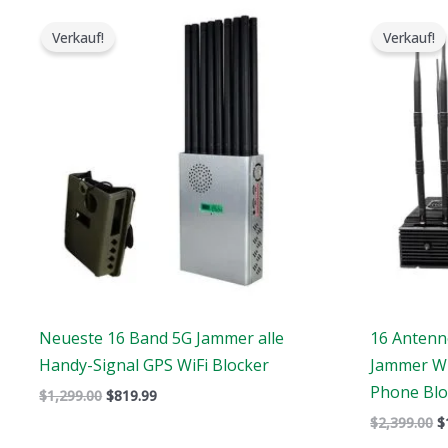
Der
Der
D
ursprüngliche
aktuelle
u
Verkauf!
Verkauf!
Preis
Preis
P
war:
ist:
w
$1,299.00.
$819.99.
$
Neueste 16 Band 5G Jammer alle
16 Antenn
Handy-Signal GPS WiFi Blocker
Jammer WI
Phone Blo
$
1,299.00
$
819.99
$
2,399.00
$