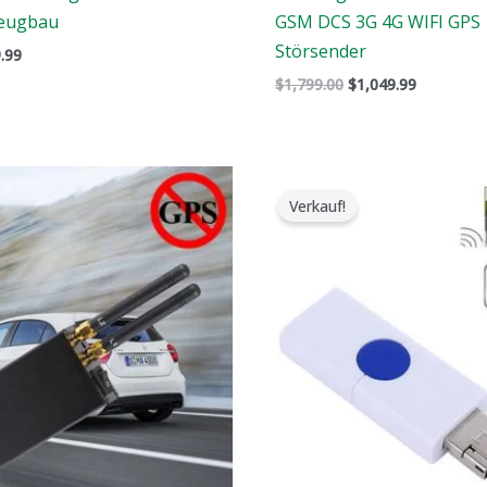
zeugbau
GSM DCS 3G 4G WIFI GPS
Störsender
.99
$
1,799.00
$
1,049.99
r
Der
Der
Der
prüngliche
aktuelle
ursprüngliche
aktuelle
Verkauf!
is
Preis
Preis
Preis
:
ist:
war:
ist:
9.00.
$89.58.
$99.00.
$69.69.