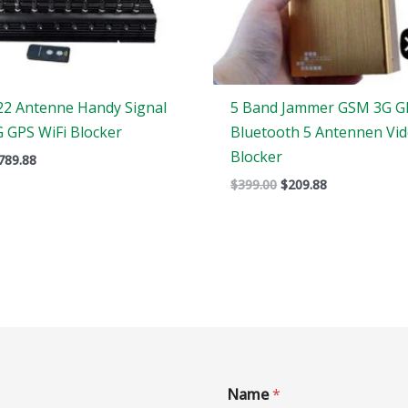
 22 Antenne Handy Signal
5 Band Jammer GSM 3G G
 GPS WiFi Blocker
Bluetooth 5 Antennen Vid
Blocker
789.88
$
399.00
$
209.88
Name
*