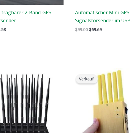
 tragbarer 2-Band-GPS
Automatischer Mini-GPS-
rsender
Signalstörsender im USB
.58
$
99.00
$
69.69
er
Der
Der
Der
rsprüngliche
aktuelle
ursprüngliche
aktuelle
Verkauf!
reis
Preis
Preis
Preis
ar:
ist:
war:
ist:
1,519.00.
$789.88.
$399.00.
$209.88.