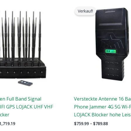
er
Der
Preisspann
rsprüngliche
aktuelle
$759.99
Verkauf!
reis
Preis
bis
ar:
ist:
$789.88
2,399.00.
$1,719.19.
en Full Band Signal
Versteckte Antenne 16 B
FI GPS LOJACK UHF VHF
Phone Jammer 4G 5G Wi-F
cker
LOJACK Blocker hohe Lei
1,719.19
$
759.99
-
$
789.88