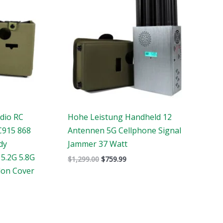
dio RC
Hohe Leistung Handheld 12
C915 868
Antennen 5G Cellphone Signal
dy
Jammer 37 Watt
 5.2G 5.8G
$
1,299.00
$
759.99
lon Cover