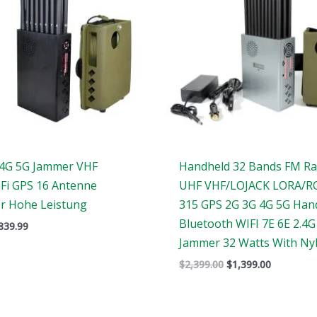
4G 5G Jammer VHF
Handheld 32 Bands FM Ra
Fi GPS 16 Antenne
UHF VHF/LOJACK LORA/R
or Hohe Leistung
315 GPS 2G 3G 4G 5G Han
Bluetooth WIFI 7E 6E 2.4G
839.99
Jammer 32 Watts With Ny
$
2,399.00
$
1,399.00