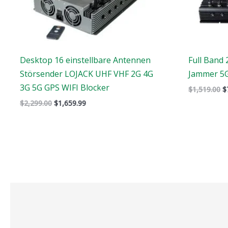
Desktop 16 einstellbare Antennen
Full Band
Störsender LOJACK UHF VHF 2G 4G
Jammer 5G
3G 5G GPS WIFI Blocker
$
1,519.00
$
$
2,299.00
$
1,659.99