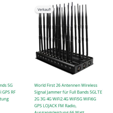
e:
Der
Der
ursprüngliche
aktuelle
Verkauf!
Preis
Preis
war:
ist:
$2,399.00.
$1,699.00.
ands 5G
World First 26 Antennen Wireless
i GPS RF
Signal Jammer für Full Bands 5GLTE
stung
2G 3G 4G WiFi2.4G WiFi5G WiFi6G
GPS LOJACK FM Radio,
Ausgangsleistung 66 Watt