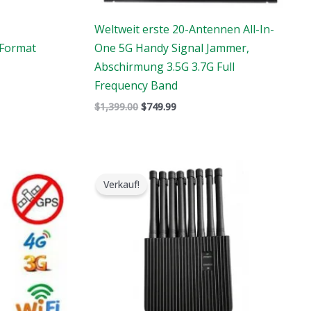
Weltweit erste 20-Antennen All-In-
-Format
One 5G Handy Signal Jammer,
Abschirmung 3.5G 3.7G Full
Frequency Band
$
1,399.00
$
749.99
Der
Der
ursprüngliche
aktuelle
Verkauf!
Preis
Preis
war:
ist:
$1,699.00.
$999.99.