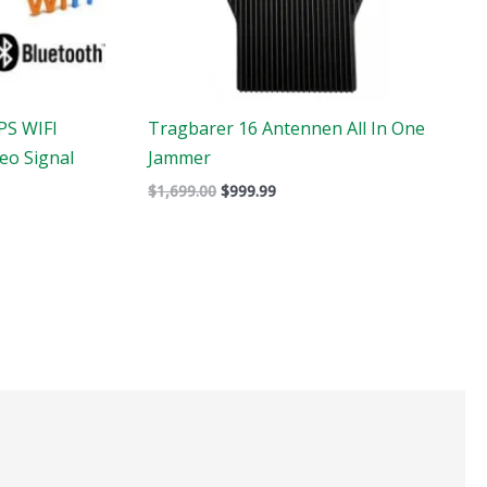
PS WIFI
Tragbarer 16 Antennen All In One
eo Signal
Jammer
$
1,699.00
$
999.99