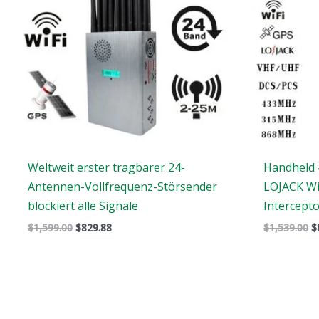
Weltweit erster tragbarer 24-
Handheld 
Antennen-Vollfrequenz-Störsender
LOJACK Wi
blockiert alle Signale
Intercept
$
1,599.00
$
829.88
$
1,539.00
$