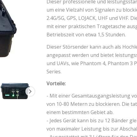
3G
Dieser professionelle und leistungssta
4G
um eine Vielzahl von Signalen zu blocki
GPSL1-
2.4G/5G, GPS, LOJACK, UHF und VHF. Di
L5
mit einer praktischen Tragetasche ausg
WIFI2.4G
Betriebszeit von etwa 1,5 Stunden.
5G
Dieser Störsender kann auch als Hoch
Signals
angepasst werden und bietet leistung
Menge
und UAVs, wie Phantom 4, Phantom 3 Pr
Series.
Vorteile:
- Mit einer Gesamtausgangsleistung von
von 10-80 Metern zu blockieren. Die tat
einem bestimmten Gebiet ab.
- Jedes Gerät kann bis zu 12 Bänder glei
von maximaler Leistung bis zur Abschaltu