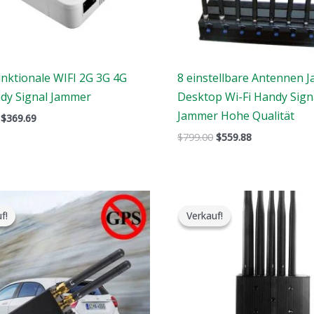
unktionale WIFI 2G 3G 4G
8 einstellbare Antennen 
dy Signal Jammer
Desktop Wi-Fi Handy Sign
Jammer Hohe Qualität
$
369.69
$
799.00
$
559.88
Der
Der
Der
Der
ursprüngliche
aktuelle
ursprüngliche
aktuelle
f!
f!
Verkauf!
Verkauf!
Preis
Preis
Preis
Preis
war:
ist:
war:
ist:
$159.00.
$89.58.
$699.00.
$389.99.