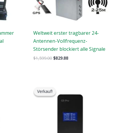
Jammer
Weltweit erster tragbarer 24-
al
Antennen-Vollfrequenz-
Störsender blockiert alle Signale
$
1,599.00
$
829.88
Der
Der
ursprüngliche
aktuelle
Verkauf!
Verkauf!
Preis
Preis
war:
ist:
$179.00.
$99.99.