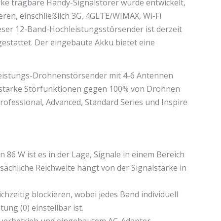
rke tragbare Handy-Signalstörer wurde entwickelt,
eren, einschließlich 3G, 4GLTE/WIMAX, Wi-Fi
eser 12-Band-Hochleistungsstörsender ist derzeit
estattet. Der eingebaute Akku bietet eine
leistungs-Drohnenstörsender mit 4-6 Antennen
sstarke Störfunktionen gegen 100% von Drohnen
ofessional, Advanced, Standard Series und Inspire
 86 W ist es in der Lage, Signale in einem Bereich
sächliche Reichweite hängt von der Signalstärke in
chzeitig blockieren, wobei jedes Band individuell
ng (0) einstellbar ist.