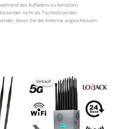
t während des Aufladens zu benutzen.
törsender nicht als Tischstörsender.
sender, bevor Sie die Antenne angeschlossen
Der
Der
ursprüngliche
aktuelle
Verkauf!
Verkauf!
Preis
Preis
war:
ist:
$1,599.00.
$829.88.