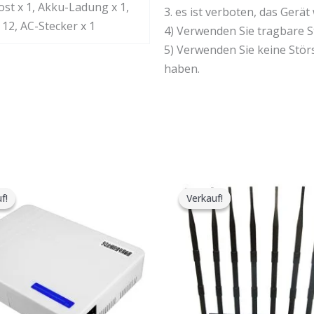
st x 1, Akku-Ladung x 1,
3. es ist verboten, das Gerä
12, AC-Stecker x 1
4) Verwenden Sie tragbare S
5) Verwenden Sie keine Stör
haben.
Der
Der
Der
Der
ursprüngliche
aktuelle
ursprüngliche
aktuelle
f!
f!
Verkauf!
Verkauf!
Preis
Preis
Preis
Preis
war:
ist:
war:
ist:
$599.00.
$369.69.
$799.00.
$559.88.