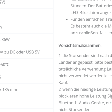
2V)
Stunden. Der Batteri
LED-Bildschirm angeze
Für den einfachen Tra
Es besteht auch die Mö
n
anzuschließen, falls er
t 86W
Vorsichtsmaßnahmen:
V zu DC oder USB 5V
1. die Störsender sind nach
Länder angepasst, bitte best
 +50℃
tatsächliche Verwendung La
nicht verwendet werden.lese
%
Kauf.
2. wenn die niedrige Leistun
 x 185 mm
blockieren hohe Leistung Si
Bluetooth-Audio-Geräte, etc.
nicht Störsender.