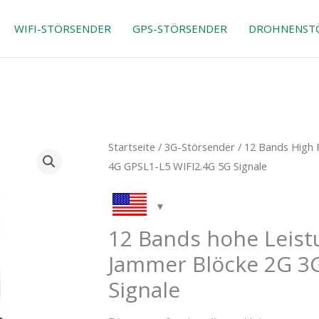
WIFI-STÖRSENDER
GPS-STÖRSENDER
DROHNENST
Der
Der
12
Startseite
/
3G-Störsender
/ 12 Bands High 
ursprüngliche
aktuel
Bands
4G GPSL1-L5 WIFI2.4G 5G Signale
Preis
Preis
High
war:
ist:
Power
$3,999.00.
$2,499
Portable
12 Bands hohe Leist
Phone
Jammer Blöcke 2G 3G
Jammer
Blocks
Signale
2G