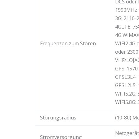
DCS oder 
1990MHz
3G: 2110
4GLTE: 75
4G WIMAX
Frequenzen zum Stören
WIFI2.4G 
oder 230
VHF/LOJA
GPS: 157
GPSL3L4:
GPSL2L5:
WIFI5.2G:
WIFI5.8G:
Störungsradius
(10-80) M
Netzgerät
Stromversorgung