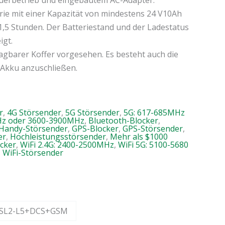
Dauerbetrieb und eingebautem AC-Adapter.
rie mit einer Kapazität von mindestens 24 V10Ah
1,5 Stunden. Der Batteriestand und der Ladestatus
igt.
ragbarer Koffer vorgesehen. Es besteht auch die
 Akku anzuschließen.
r
,
4G Störsender
,
5G Störsender
,
5G: 617-685MHz
Hz oder 3600-3900MHz
,
Bluetooth-Blocker
,
Handy-Störsender
,
GPS-Blocker
,
GPS-Störsender
,
er
,
Hochleistungsstörsender
,
Mehr als $1000
ocker
,
WiFi 2.4G: 2400-2500MHz
,
WiFi 5G: 5100-5680
,
WiFi-Störsender
GPSL2-L5+DCS+GSM