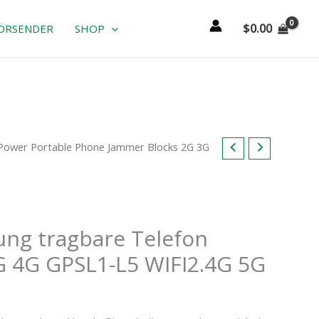
$
0.00
ÖRSENDER
SHOP
Power Portable Phone Jammer Blocks 2G 3G
le
.99.
ung tragbare Telefon
 4G GPSL1-L5 WIFI2.4G 5G