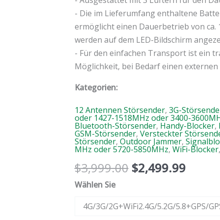
- Ausgestattet mit 3 Lüftern für den 
- Die im Lieferumfang enthaltene Batte
ermöglicht einen Dauerbetrieb von ca. 
werden auf dem LED-Bildschirm angeze
- Für den einfachen Transport ist ein t
Möglichkeit, bei Bedarf einen externen
Kategorien:
12 Antennen Störsender
,
3G-Störsende
oder 1427-1518MHz oder 3400-3600M
Bluetooth-Störsender
,
Handy-Blocker
,
GSM-Störsender
,
Versteckter Störsend
Störsender
,
Outdoor Jammer
,
Signalbl
MHz oder 5720-5850MHz
,
WiFi-Blocker
$
3,999.00
$
2,499.99
Wählen Sie
4G/3G/2G+WiFi2.4G/5.2G/5.8+GPS/