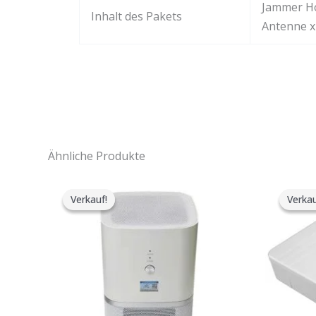
Jammer Ho
Inhalt des Pakets
Antenne x 
Ähnliche Produkte
Der
Der
ursprüngliche
aktuelle
Verkauf!
Verkauf!
Verkau
Verkau
Preis
Preis
war:
ist:
$17,999.00.
$9,999.99.