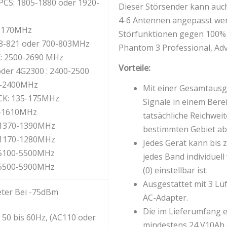
PCS: 1805-1880 oder 1920-
Dieser Störsender kann auc
4-6 Antennen angepasst wer
-2170MHz
Störfunktionen gegen 100%
8-821 oder 700-803MHz
Phantom 3 Professional, Adv
: 2500-2690 MHz
Vorteile:
oder 4G2300 : 2400-2500
0-2400MHz
Mit einer Gesamtausga
CK: 135-175MHz
Signale in einem Bere
0-1610MHz
tatsächliche Reichwei
 1370-1390MHz
bestimmten Gebiet ab
 1170-1280MHz
Jedes Gerät kann bis z
 5100-5500MHz
jedes Band individuel
 5500-5900MHz
(0) einstellbar ist.
Ausgestattet mit 3 L
eter Bei -75dBm
AC-Adapter.
Die im Lieferumfang e
 50 bis 60Hz, (AC110 oder
mindestens 24 V10Ah e