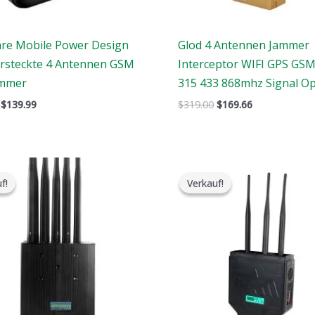
re Mobile Power Design
Glod 4 Antennen Jammer
ersteckte 4 Antennen GSM
Interceptor WIFI GPS G
ammer
315 433 868mhz Signal Op
$
139.99
$
319.00
$
169.66
Der
Der
Der
Der
ursprüngliche
aktuelle
ursprüngliche
aktuelle
f!
f!
Verkauf!
Verkauf!
Preis
Preis
Preis
Preis
war:
ist:
war:
ist:
$699.00.
$389.99.
$799.00.
$539.99.