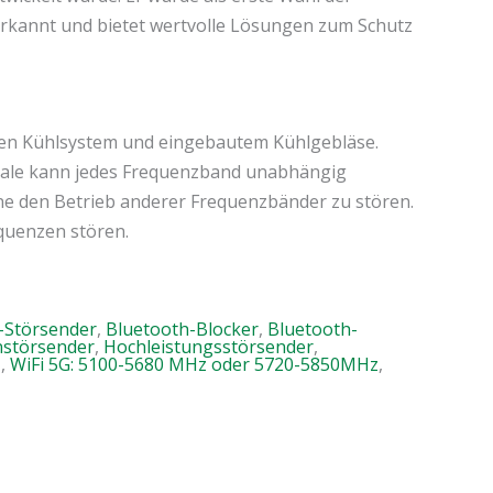
erkannt und bietet wertvolle Lösungen zum Schutz
nten Kühlsystem und eingebautem Kühlgebläse.
nale kann jedes Frequenzband unabhängig
hne den Betrieb anderer Frequenzbänder zu stören.
quenzen stören.
-Störsender
,
Bluetooth-Blocker
,
Bluetooth-
störsender
,
Hochleistungsstörsender
,
z
,
WiFi 5G: 5100-5680 MHz oder 5720-5850MHz
,