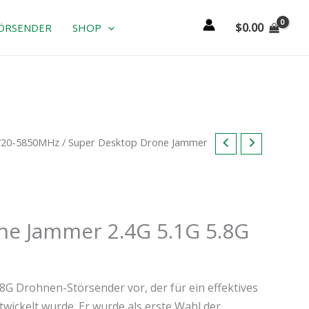
$
0.00
ÖRSENDER
SHOP
5720-5850MHz
/ Super Desktop Drone Jammer
.
ne Jammer 2.4G 5.1G 5.8G
.8G Drohnen-Störsender vor, der für ein effektives
ickelt wurde. Er wurde als erste Wahl der