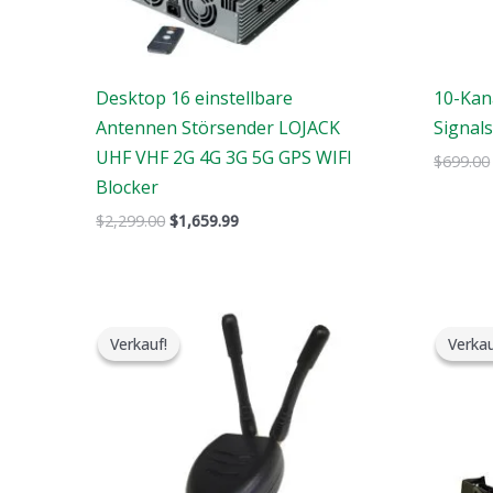
Desktop 16 einstellbare
10-Kan
Antennen Störsender LOJACK
Signal
UHF VHF 2G 4G 3G 5G GPS WIFI
$
699.00
Blocker
$
2,299.00
$
1,659.99
Der
Der
ursprüngliche
aktuelle
Verkauf!
Verkauf!
Verkau
Verkau
Preis
Preis
war:
ist:
$119.00.
$79.99.