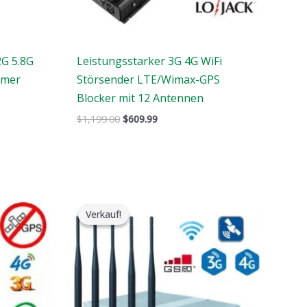
2G 5.8G
Leistungsstarker 3G 4G WiFi
mmer
Störsender LTE/Wimax-GPS
Blocker mit 12 Antennen
$
1,199.00
$
609.99
Preisspanne:
$316.89
Verkauf!
Verkauf!
bis
$385.48