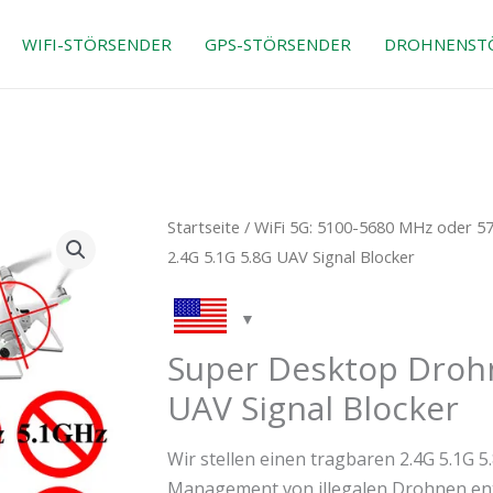
WIFI-STÖRSENDER
GPS-STÖRSENDER
DROHNENST
Der
Der
Super
Startseite
/
WiFi 5G: 5100-5680 MHz oder 
ursprüngliche
aktuelle
Desktop
2.4G 5.1G 5.8G UAV Signal Blocker
Preis
Preis
Drone
war:
ist:
Jammer
$1,299.00.
$919.99
2.4G
Super Desktop Droh
5.1G
UAV Signal Blocker
5.8G
UAV
Wir stellen einen tragbaren 2.4G 5.1G 5
Signal
Management von illegalen Drohnen entw