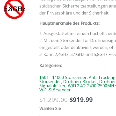
Blocker
städtischen Sicherheitsabteilungen an
Menge
der Privatsphäre und der Sicherheit.
Hauptmerkmale des Produkts:
1. Ausgestattet mit einem hocheffizie
2. Mit dem Störsender für Drohnensig
eingestellt oder deaktiviert werden, o
3. Kann 2,4GHz, 5,1GHz und 5,8GHz Fre
Kategorien:
$501 - $1000 Störsender
,
Anti-Tracking
Störsender
,
Drohnen-Blocker
,
Drohnen
Signalblocker
,
WiFi 2.4G: 2400-2500MH
WiFi-Störsender
$
1,299.00
$
919.99
Wählen Sie