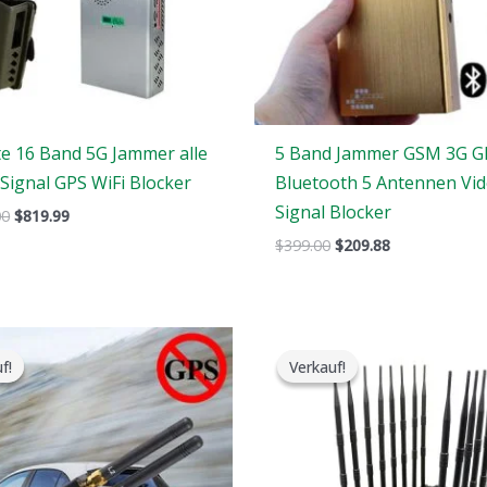
e 16 Band 5G Jammer alle
5 Band Jammer GSM 3G G
Signal GPS WiFi Blocker
Bluetooth 5 Antennen Vi
Signal Blocker
00
$
819.99
$
399.00
$
209.88
Der
Der
Der
Der
ursprüngliche
aktuelle
ursprüngliche
aktuelle
f!
f!
Verkauf!
Verkauf!
Preis
Preis
Preis
Preis
war:
ist:
war:
ist:
$159.00.
$89.58.
$1,799.00.
$1,219.99