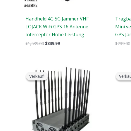
Handheld 4G 5G Jammer VHF
Tragba
LOJACK WiFi GPS 16 Antenne
Mini v
Interceptor Hohe Leistung
GPS J
$
1,539.00
$
839.99
$
239.00
Der
Der
ursprüngliche
aktuelle
Verkauf!
Verkauf!
Verkau
Verkau
Preis
Preis
war:
ist:
$2,299.00.
$1,659.99.