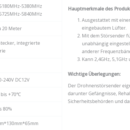
: 5180MHz-5380MHz
Hauptmerkmale des Produk
: 5725MHz-5840MHz
Ausgestattet mit ein
eingebautem Lüfter.
u 20 Meter
Mit dem Störsender f
tecker, integrierte
unabhängig eingestell
rie
anderer Frequenzbänd
Kann 2,4GHz, 5,1GHz 
Wichtige Überlegungen:
0-240V DC12V
Der Drohnenstörsender eign
darunter Gefängnisse, Rehab
 bis +70℃
Sicherheitsbehörden und das
s 80%
mm*130mm*65mm