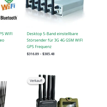
PS WIFI
Desktop 5-Band einstellbare
deo
Störsender für 3G 4G GSM WIFI
GPS Frequenz
$
316.89
-
$
385.48
Der
Der
ursprüngliche
aktuelle
Verkauf!
Verkauf!
Preis
Preis
war:
ist:
.
$769.00.
$426.69.