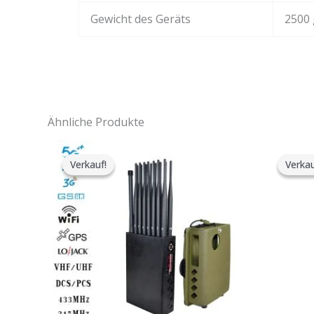
Gewicht des Geräts
2500 
Ähnliche Produkte
Der
Der
ursprüngliche
aktuelle
Verkauf!
Verkauf!
Verkau
Verkau
Preis
Preis
war:
ist:
$1,539.00.
$839.99.