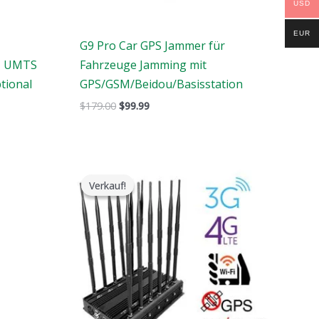
USD
EUR
G9 Pro Car GPS Jammer für
SM UMTS
Fahrzeuge Jamming mit
tional
GPS/GSM/Beidou/Basisstation
$
179.00
$
99.99
Der
Der
ursprüngliche
aktuelle
Verkauf!
Verkauf!
Preis
Preis
war:
ist:
$1,199.00.
$609.99.