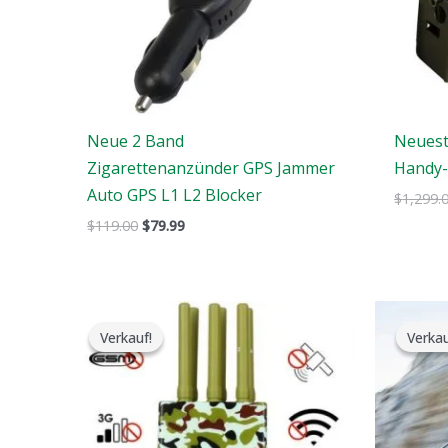
Neue 2 Band
Neuest
Zigarettenanzünder GPS Jammer
Handy-
Auto GPS L1 L2 Blocker
$
1,299.
$
119.00
$
79.99
Der
Der
ursprüngliche
aktuelle
Verkauf!
Verkauf!
Verkau
Verkau
Preis
Preis
war:
ist:
$599.00.
$396.99.