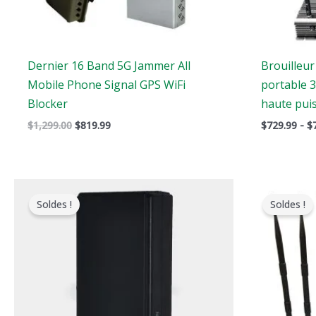
Dernier 16 Band 5G Jammer All
Brouilleur
Mobile Phone Signal GPS WiFi
portable 
Blocker
haute pui
$
1,299.00
$
819.99
$
729.99
-
$
Le
Le
Le
prix
prix
pri
Soldes !
Soldes !
original
actuel
ori
était
est
éta
:
:
:
$169.00.
$99.66.
$79