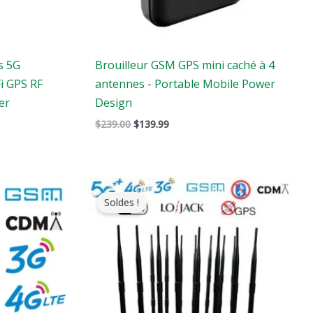
s 5G
Brouilleur GSM GPS mini caché à 4
i GPS RF
antennes - Portable Mobile Power
er
Design
$
239.00
$
139.99
Le
Le
prix
prix
Soldes !
original
actuel
était
est
:
:
.
$1,899.00.
$1,166.99.