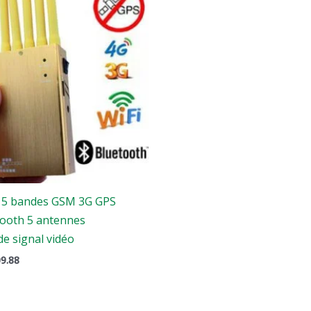
it
est
:
9.00.
$209.88.
r 5 bandes GSM 3G GPS
tooth 5 antennes
e signal vidéo
9.88