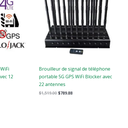
$1,519.00.
$789.88.
 WiFi
Brouilleur de signal de téléphone
vec 12
portable 5G GPS WiFi Blocker avec
22 antennes
$
1,519.00
$
789.88