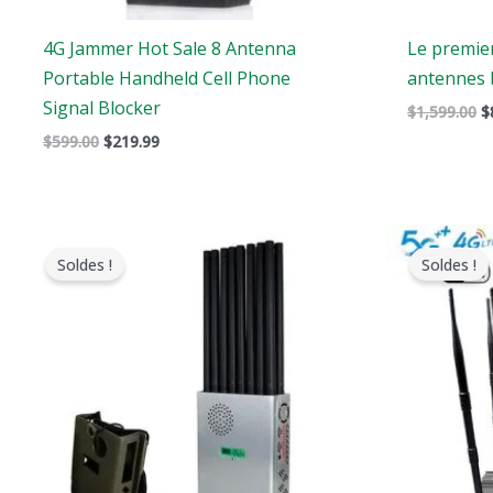
4G Jammer Hot Sale 8 Antenna
Le premier
Portable Handheld Cell Phone
antennes 
Signal Blocker
$
1,599.00
$
$
599.00
$
219.99
Le
Le
prix
prix
Soldes !
Soldes !
original
actuel
était
est
:
:
$1,299.00.
$819.99.