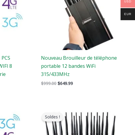
USD
EUR
S PCS
Nouveau Brouilleur de téléphone
IFI 8
portable 12 bandes WiFi
rie
315/433MHz
$
999.00
$
649.99
Le
Le
prix
prix
Soldes !
original
actuel
était
est
:
: