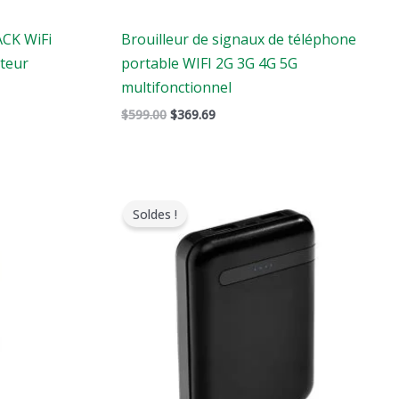
ACK WiFi
Brouilleur de signaux de téléphone
teur
portable WIFI 2G 3G 4G 5G
multifonctionnel
$
599.00
$
369.69
Le
Le
prix
prix
Soldes !
original
actuel
était
est
:
:
$239.00.
$139.99.