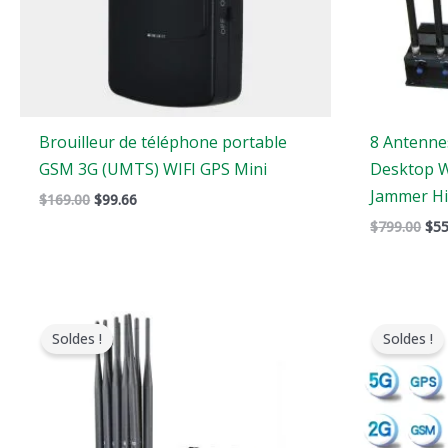
Brouilleur de téléphone portable
8 Antenne
GSM 3G (UMTS) WIFI GPS Mini
Desktop Wi
Jammer Hi
$
169.00
$
99.66
$
799.00
$
55
Gamme
L
de
p
Soldes !
Soldes !
prix
o
:
é
$605.88
:
à
$
$650.99