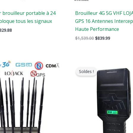
 brouilleur portable à 24
Brouilleur 4G 5G VHF LOJ
bloque tous les signaux
GPS 16 Antennes Intercep
Haute Performance
829.88
$
1,539.00
$
839.99
Gamme
Gamme
de
de
Soldes !
prix
prix
:
:
$729.99
$759.99
à
à
$749.99
$789.88