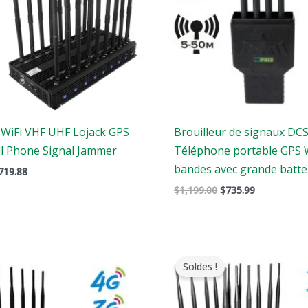
 WiFi VHF UHF Lojack GPS
Brouilleur de signaux DC
ll Phone Signal Jammer
Téléphone portable GPS W
bandes avec grande batte
719.88
$
1,199.00
$
735.99
e
Le
Le
Le
rix
prix
prix
prix
Soldes !
riginal
actuel
original
actuel
tait
est
était
est
:
:
: