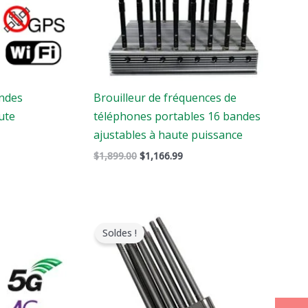
andes
Brouilleur de fréquences de
ute
téléphones portables 16 bandes
ajustables à haute puissance
$
1,899.00
$
1,166.99
Le
Le
prix
prix
Soldes !
original
actuel
était
est
:
:
$999.00.
$649.99.