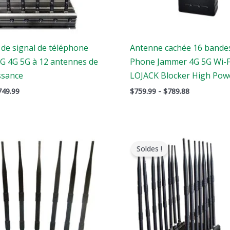
 de signal de téléphone
Antenne cachée 16 bande
3G 4G 5G à 12 antennes de
Phone Jammer 4G 5G Wi-F
ssance
LOJACK Blocker High Pow
749.99
$
759.99
-
$
789.88
Le
Le
Le
x
prix
prix
prix
Soldes !
ginal
actuel
original
actuel
it
est
était
est
:
:
:
9.00.
$559.88.
$1,799.00.
$1,049.99