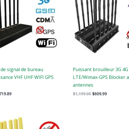
1,399.00.
$719.89.
$1,199.00.
$609.99.
 de signal de bureau
Puissant brouilleur 3G 4G
ssance VHF UHF WIFI GPS
LTE/Wimax-GPS Blocker a
antennes
719.89
$
1,199.00
$
609.99
Le
x
prix
ginal
actuel