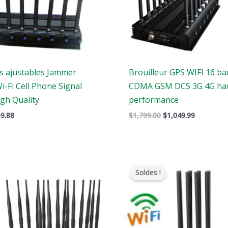
s ajustables Jammer
Brouilleur GPS WIFI 16 b
-Fi Cell Phone Signal
CDMA GSM DCS 3G 4G ha
gh Quality
performance
9.88
$
1,799.00
$
1,049.99
e
Le
Le
Le
rix
prix
prix
prix
Soldes !
riginal
actuel
original
actuel
tait
est
était
est
:
:
:
1,399.00.
$719.88.
$1,199.00.
$735.99.