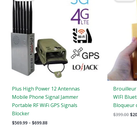
:
éta
$569.99
:
à
$39
$699.88
Plus High Power 12 Antennas
Brouilleu
Mobile Phone Signal Jammer
WIFI Blue
Portable RF WiFi GPS Signals
Bloqueur d
Blocker
$
399.00
$
20
$
569.99
-
$
699.88