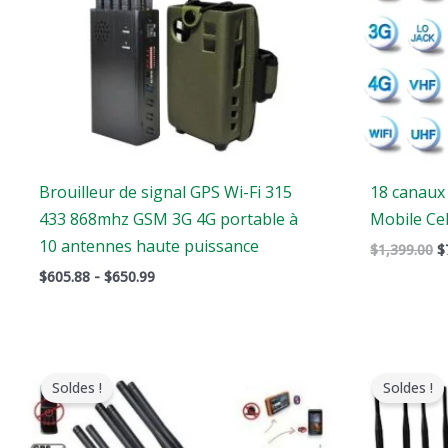
Brouilleur de signal GPS Wi-Fi 315
18 canaux
433 868mhz GSM 3G 4G portable à
Mobile Ce
10 antennes haute puissance
$
1,399.00
$
$
605.88
-
$
650.99
Le
Le
L
prix
prix
p
Soldes !
Soldes !
original
actuel
o
était
est
é
:
:
: