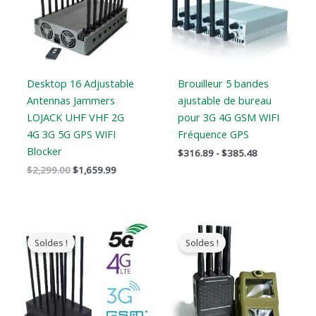
$385.48
Desktop 16 Adjustable
Brouilleur 5 bandes
Antennas Jammers
ajustable de bureau
LOJACK UHF VHF 2G
pour 3G 4G GSM WIFI
4G 3G 5G GPS WIFI
Fréquence GPS
Blocker
$
316.89
-
$
385.48
$
2,299.00
$
1,659.99
Le
Le
Le
Le
prix
prix
prix
prix
Soldes !
Soldes !
original
actuel
original
actuel
était
est
était
est
:
:
:
:
$1,099.00.
$616.99.
$769.00.
$426.69.