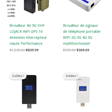
Brouilleur 4G 5G VHF
Brouilleur de signaux
LOJACK WiFi GPS 16
de téléphone portable
Antennes Intercepteur
WIFI 2G 3G 4G 5G
Haute Performance
multifonctionnel
$
1,539.00
$
839.99
$
599.00
$
369.69
Le
Le
Le
Le
prix
prix
prix
prix
Soldes !
Soldes !
original
actuel
original
actuel
était
est
était
est
:
:
:
:
$179.00.
$99.99.
$139.00.
$89.99.