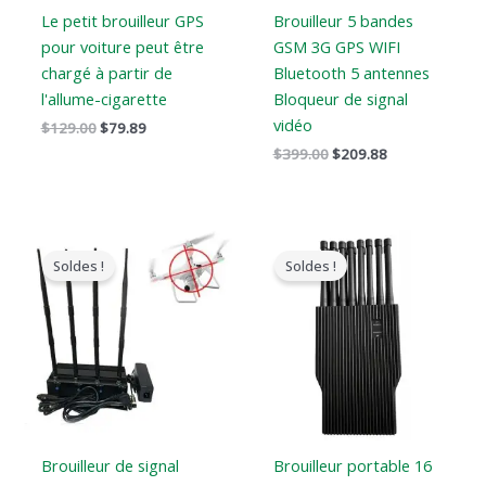
Le petit brouilleur GPS
Brouilleur 5 bandes
pour voiture peut être
GSM 3G GPS WIFI
chargé à partir de
Bluetooth 5 antennes
l'allume-cigarette
Bloqueur de signal
vidéo
$
129.00
$
79.89
$
399.00
$
209.88
Le
Le
Le
Le
prix
prix
prix
prix
Soldes !
Soldes !
original
actuel
original
actuel
était
est
était
est
:
:
:
:
$1,999.00.
$1,299.99.
$1,699.00.
$999.99.
Brouilleur de signal
Brouilleur portable 16