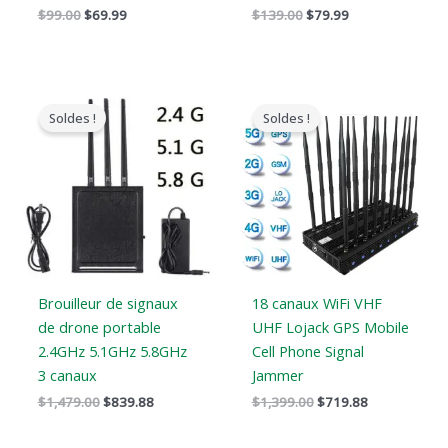
$
99.00
$
69.99
$
139.00
$
79.99
Le
Le
Le
Le
prix
prix
prix
prix
Soldes !
Soldes !
original
actuel
original
actuel
était
est
était
est
:
:
:
:
$1,479.00.
$839.88.
$1,399.00.
$719.88.
Brouilleur de signaux
18 canaux WiFi VHF
de drone portable
UHF Lojack GPS Mobile
2.4GHz 5.1GHz 5.8GHz
Cell Phone Signal
3 canaux
Jammer
$
1,479.00
$
839.88
$
1,399.00
$
719.88