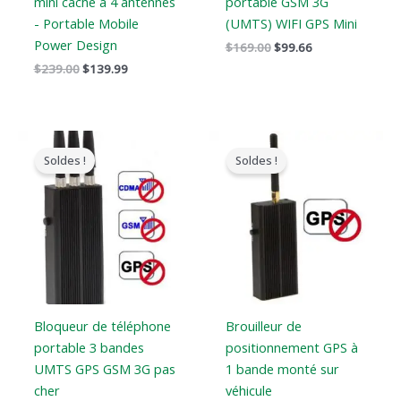
mini caché à 4 antennes
portable GSM 3G
- Portable Mobile
(UMTS) WIFI GPS Mini
Power Design
$
169.00
$
99.66
$
239.00
$
139.99
Le
Le
Le
Le
prix
prix
prix
prix
Soldes !
Soldes !
original
actuel
original
actuel
était
est
était
est
:
:
:
:
$99.00.
$69.99.
$139.00.
$79.99.
Bloqueur de téléphone
Brouilleur de
portable 3 bandes
positionnement GPS à
UMTS GPS GSM 3G pas
1 bande monté sur
cher
véhicule