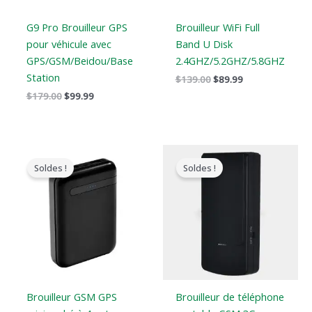
G9 Pro Brouilleur GPS
Brouilleur WiFi Full
pour véhicule avec
Band U Disk
GPS/GSM/Beidou/Base
2.4GHZ/5.2GHZ/5.8GHZ
Station
$
139.00
$
89.99
$
179.00
$
99.99
Le
Le
Le
Le
prix
prix
prix
prix
Soldes !
Soldes !
original
actuel
original
actuel
était
est
était
est
:
:
:
:
$239.00.
$139.99.
$169.00.
$99.66.
Brouilleur GSM GPS
Brouilleur de téléphone