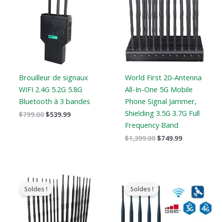
:
:
:
:
$799.00.
$539.99.
$1,399.00.
$749.99.
Brouilleur de signaux
World First 20-Antenna
WIFI 2.4G 5.2G 5.8G
All-In-One 5G Mobile
Bluetooth à 3 bandes
Phone Signal Jammer,
Shielding 3.5G 3.7G Full
$
799.00
$
539.99
Frequency Band
$
1,399.00
$
749.99
Le
Le
Gamme
prix
prix
de
Soldes !
Soldes !
original
actuel
prix
était
est
:
:
:
$316.89
$2,299.00.
$1,659.99.
à