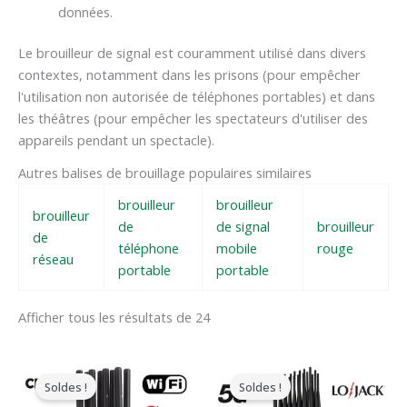
données.
Le brouilleur de signal est couramment utilisé dans divers
contextes, notamment dans les prisons (pour empêcher
l'utilisation non autorisée de téléphones portables) et dans
les théâtres (pour empêcher les spectateurs d'utiliser des
appareils pendant un spectacle).
Autres balises de brouillage populaires similaires
brouilleur
brouilleur
brouilleur
de
de signal
brouilleur
de
téléphone
mobile
rouge
réseau
portable
portable
Afficher tous les résultats de 24
Le
Le
Le
Le
prix
prix
prix
prix
Soldes !
Soldes !
original
actuel
original
actuel