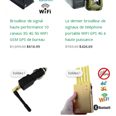
Brouilleur de signal
Le dernier brouilleur de
haute performance 10
signaux de téléphone
canaux 3G 4G 5G WIFI
portable WIFI GPS 4G à
GSM GPS de bureau
haute puissance
$
1,099.00
$
616.99
$
769.00
$
426.69
Le
Le
Le
Le
prix
prix
prix
prix
Soldes !
Soldes !
original
actuel
original
actuel
était
est
était
est
:
:
:
:
$129.00.
$79.89.
$399.00.
$209.88.