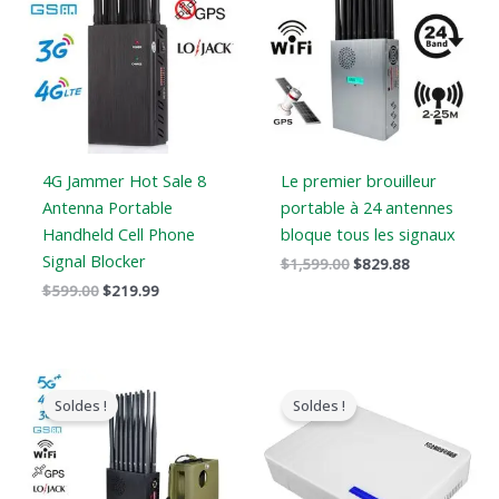
était
est
était
est
:
:
:
:
$599.00.
$219.99.
$1,599.00.
$829.88.
4G Jammer Hot Sale 8
Le premier brouilleur
Antenna Portable
portable à 24 antennes
Handheld Cell Phone
bloque tous les signaux
Signal Blocker
$
1,599.00
$
829.88
$
599.00
$
219.99
Le
Le
Le
Le
prix
prix
prix
prix
Soldes !
Soldes !
original
actuel
original
actuel
était
est
était
est
:
:
:
:
$1,539.00.
$839.99.
$599.00.
$369.69.