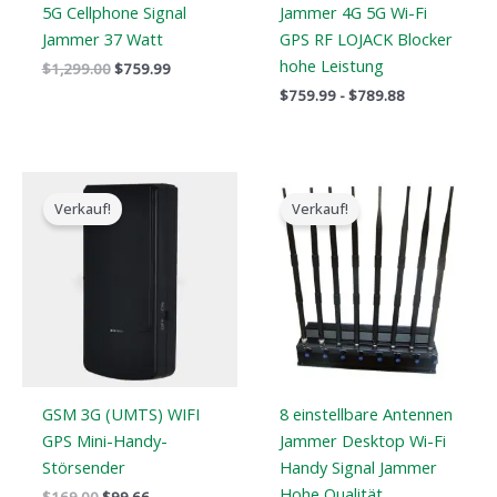
5G Cellphone Signal
Jammer 4G 5G Wi-Fi
Jammer 37 Watt
GPS RF LOJACK Blocker
hohe Leistung
$
1,299.00
$
759.99
$
759.99
-
$
789.88
Der
Der
Der
Der
ursprüngliche
aktuelle
ursprüngliche
aktuelle
Verkauf!
Verkauf!
Preis
Preis
Preis
Preis
war:
ist:
war:
ist:
$169.00.
$99.66.
$799.00.
$559.88.
GSM 3G (UMTS) WIFI
8 einstellbare Antennen
GPS Mini-Handy-
Jammer Desktop Wi-Fi
Störsender
Handy Signal Jammer
Hohe Qualität