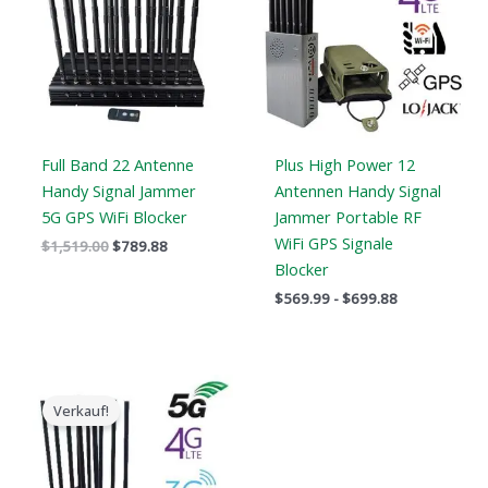
$1,519.00.
$789.88.
Full Band 22 Antenne
Plus High Power 12
Handy Signal Jammer
Antennen Handy Signal
5G GPS WiFi Blocker
Jammer Portable RF
WiFi GPS Signale
$
1,519.00
$
789.88
Blocker
$
569.99
-
$
699.88
Der
Der
ursprüngliche
aktuelle
Verkauf!
Preis
Preis
war:
ist:
$1,099.00.
$616.99.