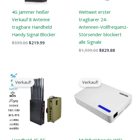
4G Jammer heißer
Weltweit erster
Verkauf 8 Antenne
tragbarer 24-
tragbare Handheld
Antennen-Vollfrequenz-
Handy Signal Blocker
Störsender blockiert
alle Signale
$
599.00
$
219.99
$
1,599.00
$
829.88
Der
Der
Der
Der
ursprüngliche
aktuelle
ursprüngliche
aktuelle
Verkauf!
Verkauf!
Preis
Preis
Preis
Preis
war:
ist:
war:
ist:
$1,539.00.
$839.99.
$599.00.
$369.69.