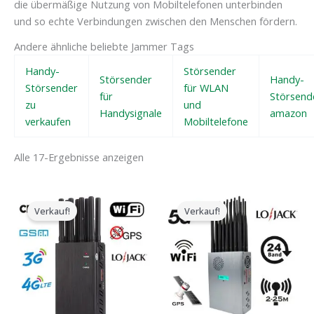
die übermäßige Nutzung von Mobiltelefonen unterbinden
und so echte Verbindungen zwischen den Menschen fördern.
Andere ähnliche beliebte Jammer Tags
Handy-
Störsender
Störsender
Handy-
Störsender
für WLAN
für
Störsend
zu
und
Handysignale
amazon
verkaufen
Mobiltelefone
Alle 17-Ergebnisse anzeigen
Der
Der
Der
Der
ursprüngliche
aktuelle
ursprüngliche
aktuelle
Verkauf!
Verkauf!
Preis
Preis
Preis
Preis
war:
ist:
war:
ist:
$599.00.
$219.99.
$1,599.00.
$829.88.