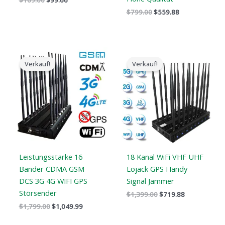
$
169.00
$
99.66
$
799.00
$
559.88
Der
Der
Der
Der
ursprüngliche
aktuelle
ursprüngliche
aktuelle
Verkauf!
Verkauf!
Preis
Preis
Preis
Preis
war:
ist:
war:
ist:
$1,799.00.
$1,049.99.
$1,399.00.
$719.88.
Leistungsstarke 16
18 Kanal WiFi VHF UHF
Bänder CDMA GSM
Lojack GPS Handy
DCS 3G 4G WIFI GPS
Signal Jammer
Störsender
$
1,399.00
$
719.88
$
1,799.00
$
1,049.99