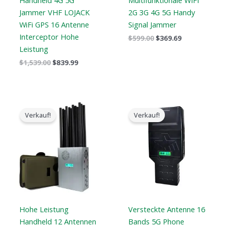
Handheld 4G 5G
Multifunktionale WIFI
Jammer VHF LOJACK
2G 3G 4G 5G Handy
WiFi GPS 16 Antenne
Signal Jammer
Interceptor Hohe
$
599.00
$
369.69
Leistung
$
1,539.00
$
839.99
Der
Der
Preisspanne:
ursprüngliche
aktuelle
$759.99
Verkauf!
Verkauf!
Preis
Preis
bis
war:
ist:
$789.88
$1,299.00.
$759.99.
Hohe Leistung
Versteckte Antenne 16
Handheld 12 Antennen
Bands 5G Phone