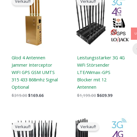
Verkauf!
Verkauf!
Preis
Preis
Preis
Preis
war:
ist:
war:
ist:
$319.00.
$169.66.
$1,199.00.
$609.99.
U
Glod 4 Antennen
Leistungsstarker 3G 4G
Jammer Interceptor
WiFi Störsender
WIFI GPS GSM UMTS
LTE/Wimax-GPS
315 433 868mhz Signal
Blocker mit 12
Optional
Antennen
$
319.00
$
169.66
$
1,199.00
$
609.99
Der
Der
Preisspanne:
ursprüngliche
aktuelle
$569.99
Verkauf!
Verkauf!
Preis
Preis
bis
war:
ist:
$699.88