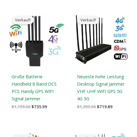
Der
Der
Der
Der
ursprüngliche
aktuelle
ursprüngliche
aktuelle
Verkauf!
Verkauf!
Preis
Preis
Preis
Preis
war:
ist:
war:
ist:
$1,199.00.
$735.99.
$1,399.00.
$719.89.
Große Batterie
Neueste hohe Leistung
Handheld 8 Band DCS
Desktop Signal Jammer
PCS Handy GPS WIFI
VHF UHF WIFI GPS 5G
Signal Jammer
4G 3G
$
1,199.00
$
735.99
$
1,399.00
$
719.89
Der
Der
Der
Der
ursprüngliche
aktuelle
ursprüngliche
aktuelle