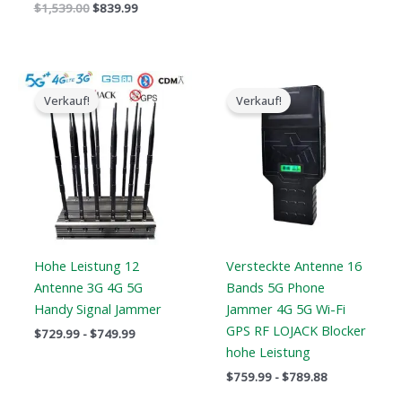
$
1,539.00
$
839.99
Preisspanne:
Preisspanne:
$729.99
$759.99
Verkauf!
Verkauf!
bis
bis
$749.99
$789.88
Hohe Leistung 12
Versteckte Antenne 16
Antenne 3G 4G 5G
Bands 5G Phone
Handy Signal Jammer
Jammer 4G 5G Wi-Fi
GPS RF LOJACK Blocker
$
729.99
-
$
749.99
hohe Leistung
$
759.99
-
$
789.88