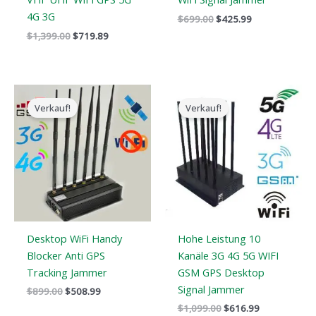
4G 3G
$
699.00
$
425.99
$
1,399.00
$
719.89
Der
Der
Der
Der
ursprüngliche
aktuelle
ursprüngliche
aktuelle
Verkauf!
Verkauf!
Preis
Preis
Preis
Preis
war:
ist:
war:
ist:
$899.00.
$508.99.
$1,099.00.
$616.99.
Desktop WiFi Handy
Hohe Leistung 10
Blocker Anti GPS
Kanäle 3G 4G 5G WIFI
Tracking Jammer
GSM GPS Desktop
Signal Jammer
$
899.00
$
508.99
$
1,099.00
$
616.99