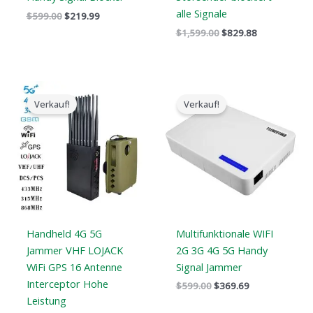
alle Signale
$
599.00
$
219.99
$
1,599.00
$
829.88
Der
Der
Der
Der
ursprüngliche
aktuelle
ursprüngliche
aktuelle
Verkauf!
Verkauf!
Preis
Preis
Preis
Preis
war:
ist:
war:
ist:
$1,539.00.
$839.99.
$599.00.
$369.69.
Handheld 4G 5G
Multifunktionale WIFI
Jammer VHF LOJACK
2G 3G 4G 5G Handy
WiFi GPS 16 Antenne
Signal Jammer
Interceptor Hohe
$
599.00
$
369.69
Leistung