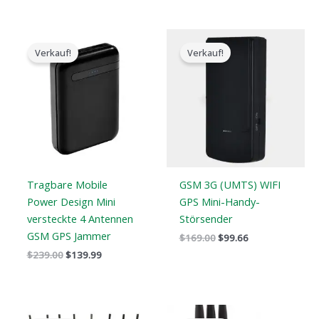
Der
Der
Der
Der
ursprüngliche
aktuelle
ursprüngliche
aktuelle
Verkauf!
Verkauf!
Preis
Preis
Preis
Preis
war:
ist:
war:
ist:
$239.00.
$139.99.
$169.00.
$99.66.
Tragbare Mobile
GSM 3G (UMTS) WIFI
Power Design Mini
GPS Mini-Handy-
versteckte 4 Antennen
Störsender
GSM GPS Jammer
$
169.00
$
99.66
$
239.00
$
139.99
Der
Der
Der
Der