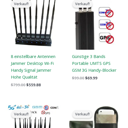
ursprüngliche
aktuelle
ursprüngliche
aktuelle
Verkauf!
Verkauf!
Preis
Preis
Preis
Preis
war:
ist:
war:
ist:
$799.00.
$559.88.
$99.00.
$69.99.
8 einstellbare Antennen
Günstige 3 Bands
Jammer Desktop Wi-Fi
Portable UMTS GPS
Handy Signal Jammer
GSM 3G Handy-Blocker
Hohe Qualität
$
99.00
$
69.99
$
799.00
$
559.88
Der
Der
Der
Der
ursprüngliche
aktuelle
ursprüngliche
aktuelle
Verkauf!
Verkauf!
Preis
Preis
Preis
Preis
war:
ist:
war:
ist:
$1,899.00.
$1,166.99.
$138.00.
$80.88.