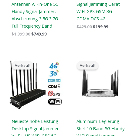
Antennen All-In-One 5G
Signal Jamming Gerät
Handy Signal Jammer,
WIFI GPS GSM 3G
Abschirmung 3.5G 3.7G
CDMA DCS 4G
Full Frequency Band
$
429.00
$
199.99
$
1,399.00
$
749.99
Der
Der
Der
Der
ursprüngliche
aktuelle
ursprüngliche
aktuelle
Verkauf!
Verkauf!
Preis
Preis
Preis
Preis
war:
ist:
war:
ist:
$1,399.00.
$719.89.
$699.00.
$425.99.
Neueste hohe Leistung
Aluminium-Legierung
Desktop Signal Jammer
Shell 10 Band 5G Handy
VHF UHF WIFI GPS 5G
WiFi Signal Jammer