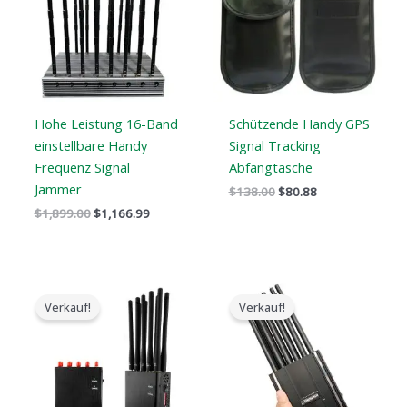
Hohe Leistung 16-Band
Schützende Handy GPS
einstellbare Handy
Signal Tracking
Frequenz Signal
Abfangtasche
Jammer
$
138.00
$
80.88
$
1,899.00
$
1,166.99
Der
Der
Der
Der
ursprüngliche
aktuelle
ursprüngliche
aktuelle
Verkauf!
Verkauf!
Preis
Preis
Preis
Preis
war:
ist:
war:
ist:
$599.00.
$399.99.
$999.00.
$649.99.