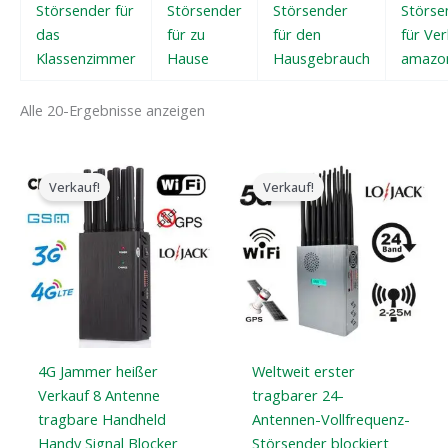
Störsender für
Störsender
Störsender
Störse
das
für zu
für den
für Ver
Klassenzimmer
Hause
Hausgebrauch
amazo
Alle 20-Ergebnisse anzeigen
Der
Der
Der
Der
ursprüngliche
aktuelle
ursprüngliche
aktuelle
Verkauf!
Verkauf!
Preis
Preis
Preis
Preis
war:
ist:
war:
ist:
$599.00.
$219.99.
$1,599.00.
$829.88.
4G Jammer heißer
Weltweit erster
Verkauf 8 Antenne
tragbarer 24-
tragbare Handheld
Antennen-Vollfrequenz-
Handy Signal Blocker
Störsender blockiert