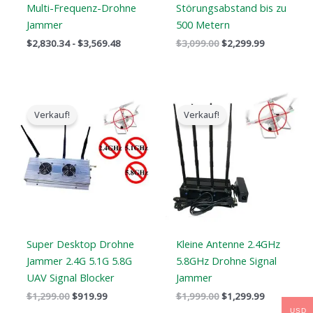
Multi-Frequenz-Drohne
Störungsabstand bis zu
Jammer
500 Metern
$
2,830.34
-
$
3,569.48
$
3,099.00
$
2,299.99
Der
Der
Der
Der
ursprüngliche
aktuelle
ursprüngliche
aktuelle
Verkauf!
Verkauf!
Preis
Preis
Preis
Preis
war:
ist:
war:
ist:
$1,299.00.
$919.99.
$1,999.00.
$1,299.99.
Super Desktop Drohne
Kleine Antenne 2.4GHz
Jammer 2.4G 5.1G 5.8G
5.8GHz Drohne Signal
UAV Signal Blocker
Jammer
$
1,299.00
$
919.99
$
1,999.00
$
1,299.99
USD