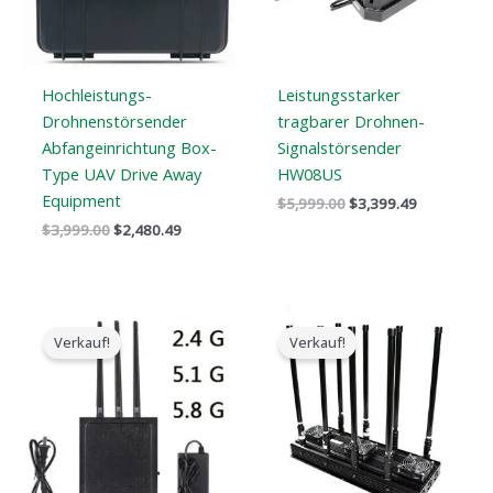
Hochleistungs-
Leistungsstarker
Drohnenstörsender
tragbarer Drohnen-
Abfangeinrichtung Box-
Signalstörsender
Type UAV Drive Away
HW08US
Equipment
$
5,999.00
$
3,399.49
$
3,999.00
$
2,480.49
Der
Der
Preisspan
ursprüngliche
aktuelle
$5,499.88
Verkauf!
Verkauf!
Preis
Preis
bis
war:
ist:
$9,499.88
$1,479.00.
$839.88.