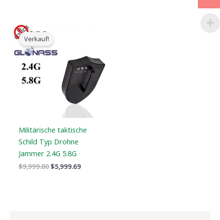
Der
Der
ursprüngliche
aktuelle
Verkauf!
Preis
Preis
war:
ist:
$9,999.00.
$5,999.69.
Militärische taktische
Schild Typ Drohne
Jammer 2.4G 5.8G
$
9,999.00
$
5,999.69