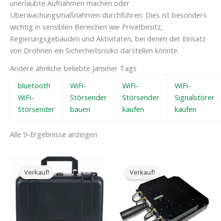
unerlaubte Aufnahmen machen oder
Überwachungsmaßnahmen durchführen. Dies ist besonders
wichtig in sensiblen Bereichen wie Privatbesitz,
Regierungsgebäuden und Aktivitäten, bei denen der Einsatz
von Drohnen ein Sicherheitsrisiko darstellen könnte.
Andere ähnliche beliebte Jammer Tags
bluetooth
WiFi-
WiFi-
WiFi-
WiFi-
Störsender
Störsender
Signalstörer
Störsender
bauen
kaufen
kaufen
Alle 9-Ergebnisse anzeigen
Der
Der
Der
Der
ursprüngliche
aktuelle
ursprüngliche
aktuelle
Verkauf!
Verkauf!
Preis
Preis
Preis
Preis
war:
ist:
war:
ist:
$3,999.00.
$2,480.49.
$5,999.00.
$3,399.49.