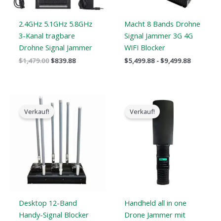
2.4GHz 5.1GHz 5.8GHz
Macht 8 Bands Drohne
3-Kanal tragbare
Signal Jammer 3G 4G
Drohne Signal Jammer
WIFI Blocker
$
1,479.00
$
839.88
$
5,499.88
-
$
9,499.88
Preisspanne:
Der
Der
$2,830.34
ursprüngliche
aktuelle
Verkauf!
Verkauf!
bis
Preis
Preis
$3,569.48
war:
ist:
$3,099.00.
$2,299.99.
Desktop 12-Band
Handheld all in one
Handy-Signal Blocker
Drone Jammer mit