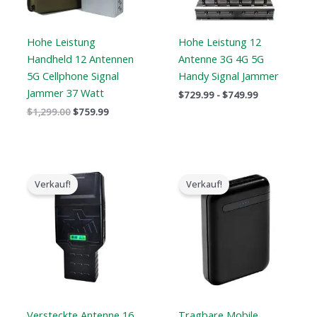
Hohe Leistung
Hohe Leistung 12
Handheld 12 Antennen
Antenne 3G 4G 5G
5G Cellphone Signal
Handy Signal Jammer
Jammer 37 Watt
$
729.99
-
$
749.99
$
1,299.00
$
759.99
Preisspanne:
Der
Der
$759.99
ursprüngliche
aktuelle
Verkauf!
Verkauf!
bis
Preis
Preis
$789.88
war:
ist:
$239.00.
$139.99.
Versteckte Antenne 16
Tragbare Mobile