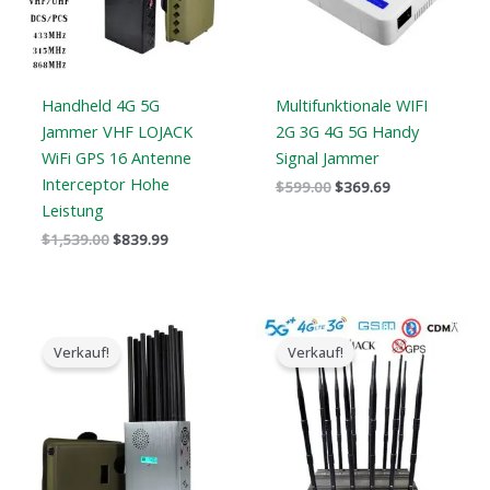
Handheld 4G 5G
Multifunktionale WIFI
Jammer VHF LOJACK
2G 3G 4G 5G Handy
WiFi GPS 16 Antenne
Signal Jammer
Interceptor Hohe
$
599.00
$
369.69
Leistung
$
1,539.00
$
839.99
Der
Der
Preisspanne:
ursprüngliche
aktuelle
$729.99
Verkauf!
Verkauf!
Preis
Preis
bis
war:
ist:
$749.99
$1,299.00.
$759.99.