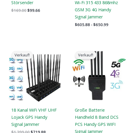
Störsender
Wi-Fi 315 433 868mhz
GSM 3G 4G Handy
$
169.00
$
99.66
Signal Jammer
$
605.88
-
$
650.99
Der
Der
Der
Der
ursprüngliche
aktuelle
ursprüngliche
aktuelle
Verkauf!
Verkauf!
Preis
Preis
Preis
Preis
war:
ist:
war:
ist:
$1,399.00.
$719.88.
$1,199.00.
$735.99.
18 Kanal WiFi VHF UHF
Große Batterie
Lojack GPS Handy
Handheld 8 Band DCS
Signal Jammer
PCS Handy GPS WIFI
Signal Jammer
$
1,399.00
$
719.88