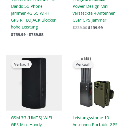
Bands 5G Phone
Power Design Mini
Jammer 4G 5G Wi-Fi
versteckte 4 Antennen
GPS RF LOJACK Blocker
GSM GPS Jammer
hohe Leistung
$
239.00
$
139.99
$
759.99
-
$
789.88
Der
Der
Preisspanne:
ursprüngliche
aktuelle
$605.88
Verkauf!
Verkauf!
Preis
Preis
bis
war:
ist:
$650.99
$169.00.
$99.66.
GSM 3G (UMTS) WIFI
Leistungsstarke 10
GPS Mini-Handy-
Antennen Portable GPS