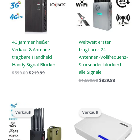
4G Jammer heißer
Weltweit erster
Verkauf 8 Antenne
tragbarer 24-
tragbare Handheld
Antennen-Vollfrequenz-
Handy Signal Blocker
Störsender blockiert
alle Signale
$
599.00
$
219.99
$
1,599.00
$
829.88
Der
Der
Der
Der
ursprüngliche
aktuelle
ursprüngliche
aktuelle
Verkauf!
Verkauf!
Preis
Preis
Preis
Preis
war:
ist:
war:
ist:
$1,539.00.
$839.99.
$599.00.
$369.69.