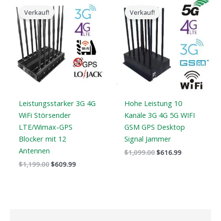
ursprüngliche
aktuelle
ursprüngliche
aktuelle
Verkauf!
Verkauf!
Preis
Preis
Preis
Preis
war:
ist:
war:
ist:
$1,199.00.
$609.99.
$1,099.00.
$616.99.
Leistungsstarker 3G 4G
Hohe Leistung 10
WiFi Störsender
Kanäle 3G 4G 5G WIFI
LTE/Wimax-GPS
GSM GPS Desktop
Blocker mit 12
Signal Jammer
Antennen
$
1,099.00
$
616.99
$
1,199.00
$
609.99