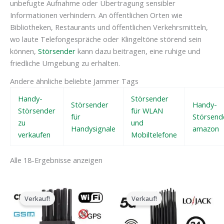
unbefugte Aufnahme oder Übertragung sensibler
Informationen verhindern. An öffentlichen Orten wie
Bibliotheken, Restaurants und öffentlichen Verkehrsmitteln,
wo laute Telefongespräche oder Klingeltöne störend sein
können,
Störsender
kann dazu beitragen, eine ruhige und
friedliche Umgebung zu erhalten.
Andere ähnliche beliebte Jammer Tags
Handy-
Störsender
Störsender
Handy-
Störsender
für WLAN
für
Störsend
zu
und
Handysignale
amazon
verkaufen
Mobiltelefone
Alle 18-Ergebnisse anzeigen
Der
Der
Der
Der
ursprüngliche
aktuelle
ursprüngliche
aktuelle
Verkauf!
Verkauf!
Preis
Preis
Preis
Preis
war:
ist:
war:
ist:
$599.00.
$219.99.
$1,599.00.
$829.88.