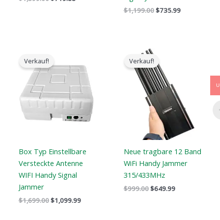
$
1,199.00
$
735.99
Der
Der
Der
Der
ursprüngliche
aktuelle
ursprüngliche
aktuelle
Verkauf!
Verkauf!
Preis
Preis
Preis
Preis
war:
ist:
war:
ist:
$1,699.00.
$1,099.99.
$999.00.
$649.99.
U
Box Typ Einstellbare
Neue tragbare 12 Band
Versteckte Antenne
WiFi Handy Jammer
WIFI Handy Signal
315/433MHz
Jammer
$
999.00
$
649.99
$
1,699.00
$
1,099.99