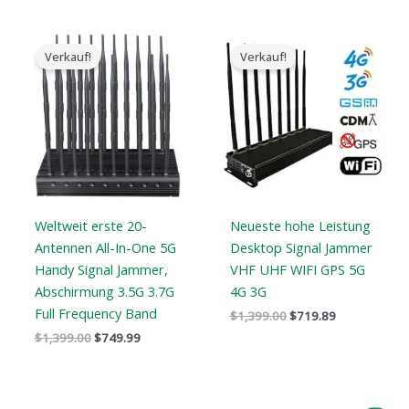
Der
Der
Der
Der
ursprüngliche
aktuelle
ursprüngliche
aktuelle
Verkauf!
Verkauf!
Preis
Preis
Preis
Preis
war:
ist:
war:
ist:
$1,399.00.
$749.99.
$1,399.00.
$719.89.
Weltweit erste 20-
Neueste hohe Leistung
Antennen All-In-One 5G
Desktop Signal Jammer
Handy Signal Jammer,
VHF UHF WIFI GPS 5G
Abschirmung 3.5G 3.7G
4G 3G
Full Frequency Band
$
1,399.00
$
719.89
$
1,399.00
$
749.99
Der
Der
Der
Der