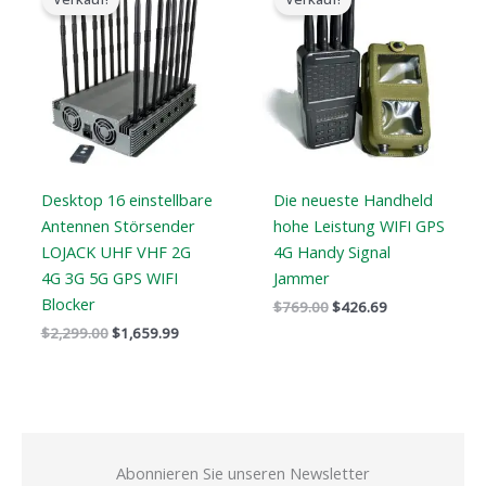
Preis
Preis
Preis
Preis
war:
ist:
war:
ist:
$2,299.00.
$1,659.99.
$769.00.
$426.69.
Desktop 16 einstellbare
Die neueste Handheld
Antennen Störsender
hohe Leistung WIFI GPS
LOJACK UHF VHF 2G
4G Handy Signal
4G 3G 5G GPS WIFI
Jammer
Blocker
$
769.00
$
426.69
$
2,299.00
$
1,659.99
Abonnieren Sie unseren Newsletter