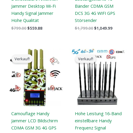
Jammer Desktop Wi-Fi
Bänder CDMA GSM
Handy Signal Jammer
DCS 3G 4G WIFI GPS
Hohe Qualität
Störsender
$
799.00
$
559.88
$
1,799.00
$
1,049.99
Der
Der
Der
Der
ursprüngliche
aktuelle
ursprüngliche
aktuelle
Verkauf!
Verkauf!
Preis
Preis
Preis
Preis
war:
ist:
war:
ist:
$599.00.
$396.99.
$1,899.00.
$1,166.99.
Camouflage Handy
Hohe Leistung 16-Band
Jammer LCD Bildschirm
einstellbare Handy
CDMA GSM 3G 4G GPS
Frequenz Signal