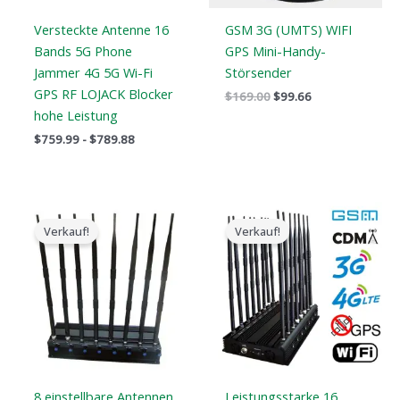
Versteckte Antenne 16
GSM 3G (UMTS) WIFI
Bands 5G Phone
GPS Mini-Handy-
Jammer 4G 5G Wi-Fi
Störsender
GPS RF LOJACK Blocker
$
169.00
$
99.66
hohe Leistung
$
759.99
-
$
789.88
Der
Der
Der
Der
ursprüngliche
aktuelle
ursprüngliche
aktuelle
Verkauf!
Verkauf!
Preis
Preis
Preis
Preis
war:
ist:
war:
ist:
$799.00.
$559.88.
$1,799.00.
$1,049.99.
8 einstellbare Antennen
Leistungsstarke 16