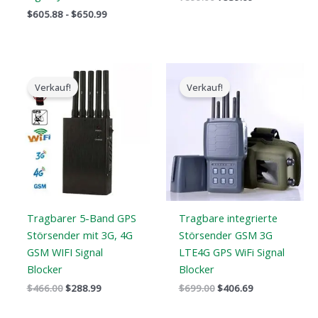
$
605.88
-
$
650.99
Der
Der
Der
Der
ursprüngliche
aktuelle
ursprüngliche
aktuelle
Verkauf!
Verkauf!
Preis
Preis
Preis
Preis
war:
ist:
war:
ist:
$466.00.
$288.99.
$699.00.
$406.69.
Tragbarer 5-Band GPS
Tragbare integrierte
Störsender mit 3G, 4G
Störsender GSM 3G
GSM WIFI Signal
LTE4G GPS WiFi Signal
Blocker
Blocker
$
466.00
$
288.99
$
699.00
$
406.69