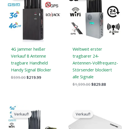
war:
ist:
war:
ist:
$599.00.
$219.99.
$1,599.00.
$829.88.
4G Jammer heißer
Weltweit erster
Verkauf 8 Antenne
tragbarer 24-
tragbare Handheld
Antennen-Vollfrequenz-
Handy Signal Blocker
Störsender blockiert
alle Signale
$
599.00
$
219.99
$
1,599.00
$
829.88
Der
Der
Der
Der
ursprüngliche
aktuelle
ursprüngliche
aktuelle
Verkauf!
Verkauf!
Preis
Preis
Preis
Preis
war:
ist:
war:
ist:
$1,539.00.
$839.99.
$599.00.
$369.69.