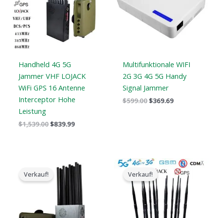
Handheld 4G 5G
Multifunktionale WIFI
Jammer VHF LOJACK
2G 3G 4G 5G Handy
WiFi GPS 16 Antenne
Signal Jammer
Interceptor Hohe
$
599.00
$
369.69
Leistung
$
1,539.00
$
839.99
Der
Der
Preisspanne:
ursprüngliche
aktuelle
$729.99
Verkauf!
Verkauf!
Preis
Preis
bis
war:
ist:
$749.99
$1,299.00.
$759.99.