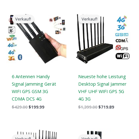
Der
Der
Der
Der
ursprüngliche
aktuelle
ursprüngliche
aktuelle
Verkauf!
Verkauf!
Preis
Preis
Preis
Preis
war:
ist:
war:
ist:
$429.00.
$199.99.
$1,399.00.
$719.89.
6 Antennen Handy
Neueste hohe Leistung
Signal Jamming Gerät
Desktop Signal Jammer
WIFI GPS GSM 3G
VHF UHF WIFI GPS 5G
CDMA DCS 4G
4G 3G
$
429.00
$
199.99
$
1,399.00
$
719.89
Der
Der
Der
Der
ursprüngliche
aktuelle
ursprüngliche
aktuelle
Verkauf!
Verkauf!