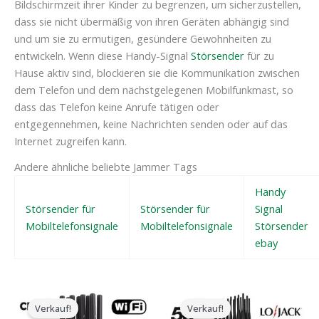
Bildschirmzeit ihrer Kinder zu begrenzen, um sicherzustellen,
dass sie nicht übermäßig von ihren Geräten abhängig sind
und um sie zu ermutigen, gesündere Gewohnheiten zu
entwickeln. Wenn diese Handy-Signal
Störsender
für zu
Hause aktiv sind, blockieren sie die Kommunikation zwischen
dem Telefon und dem nächstgelegenen Mobilfunkmast, so
dass das Telefon keine Anrufe tätigen oder
entgegennehmen, keine Nachrichten senden oder auf das
Internet zugreifen kann.
Andere ähnliche beliebte Jammer Tags
Handy
Störsender für
Störsender für
Signal
Mobiltelefonsignale
Mobiltelefonsignale
Störsender
ebay
Der
Der
Der
Der
ursprüngliche
aktuelle
ursprüngliche
aktuelle
Verkauf!
Verkauf!
Preis
Preis
Preis
Preis