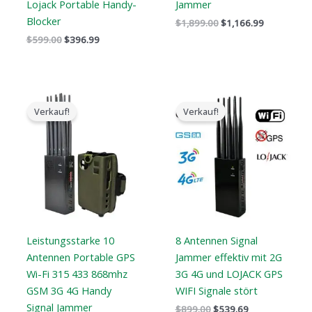
Lojack Portable Handy-
Jammer
Blocker
$
1,899.00
$
1,166.99
$
599.00
$
396.99
Preisspanne:
Der
Der
$605.88
ursprüngliche
aktuelle
Verkauf!
Verkauf!
bis
Preis
Preis
$650.99
war:
ist:
$899.00.
$539.69.
Leistungsstarke 10
8 Antennen Signal
Antennen Portable GPS
Jammer effektiv mit 2G
Wi-Fi 315 433 868mhz
3G 4G und LOJACK GPS
GSM 3G 4G Handy
WIFI Signale stört
Signal Jammer
$
899.00
$
539.69