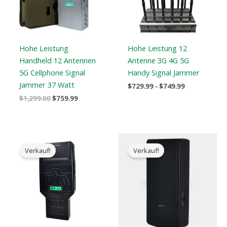
Hohe Leistung
Hohe Leistung 12
Handheld 12 Antennen
Antenne 3G 4G 5G
5G Cellphone Signal
Handy Signal Jammer
Jammer 37 Watt
$
729.99
-
$
749.99
$
1,299.00
$
759.99
Preisspanne:
Der
Der
$759.99
ursprüngliche
aktuelle
Verkauf!
Verkauf!
bis
Preis
Preis
$789.88
war:
ist:
$169.00.
$99.66.