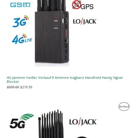
4G Jammer heißer Verkauf 8 Antenne tragbare Handheld Handy Signal
Blocker
$
599.00
$
219.99
Der
Der
Produk
Verkauf
ursprüngliche
aktuelle
Preis
Preis
Zum
war:
ist:
$1,599.00.
$829.88.
Verkau