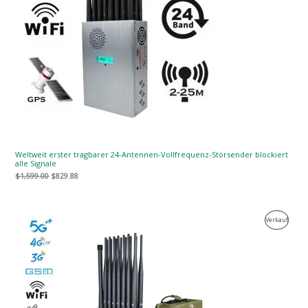
Weltweit erster tragbarer 24-Antennen-Vollfrequenz-Störsender blockiert
alle Signale
$
1,599.00
$
829.88
Der
Der
Produk
Verkauf
ursprüngliche
aktuelle
Preis
Preis
Zum
war:
ist:
$1,539.00.
$839.99.
Verkau