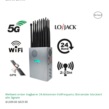
Der
Der
Produk
Verkauf
ursprüngliche
aktuelle
Preis
Preis
Zum
war:
ist:
$1,599.00.
$829.88.
Verkau
Weltweit erster tragbarer 24-Antennen-Vollfrequenz-Störsender blockiert
alle Signale
$
1,599.00
$
829.88