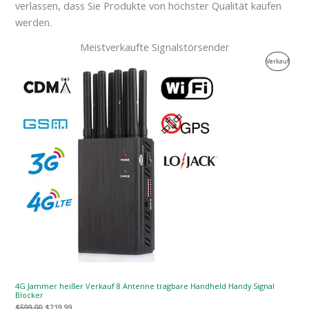
verlassen, dass Sie Produkte von höchster Qualität kaufen
werden.
Meistverkaufte Signalstörsender
Der
Der
Produk
Verkauf
ursprüngliche
aktuelle
Preis
Preis
Zum
war:
ist:
$599.00.
$219.99.
Verkau
4G Jammer heißer Verkauf 8 Antenne tragbare Handheld Handy Signal
Blocker
$
599.00
$
219.99