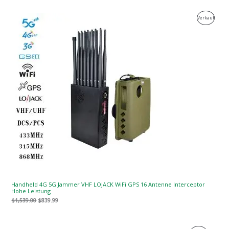
Der
Der
Produk
Verkauf
ursprüngliche
aktuelle
Preis
Preis
Zum
war:
ist:
$1,539.00.
$839.99.
Verkau
Handheld 4G 5G Jammer VHF LOJACK WiFi GPS 16 Antenne Interceptor
Hohe Leistung
$
1,539.00
$
839.99