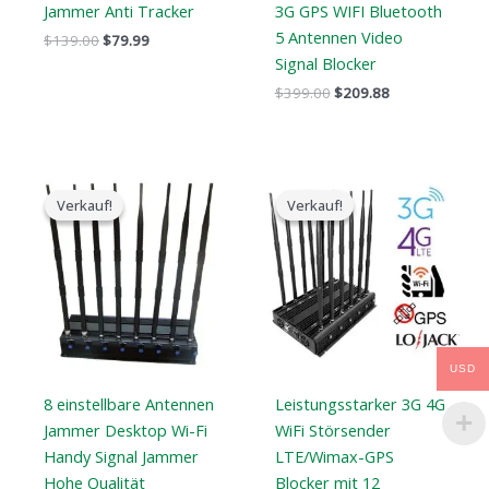
Jammer Anti Tracker
3G GPS WIFI Bluetooth
5 Antennen Video
$
139.00
$
79.99
Signal Blocker
$
399.00
$
209.88
Der
Der
Der
Der
ursprüngliche
aktuelle
ursprüngliche
aktuelle
Verkauf!
Verkauf!
Verkauf!
Verkauf!
Preis
Preis
Preis
Preis
war:
ist:
war:
ist:
$799.00.
$559.88.
$1,199.00.
$609.99.
USD
8 einstellbare Antennen
Leistungsstarker 3G 4G
Jammer Desktop Wi-Fi
WiFi Störsender
Handy Signal Jammer
LTE/Wimax-GPS
Hohe Qualität
Blocker mit 12