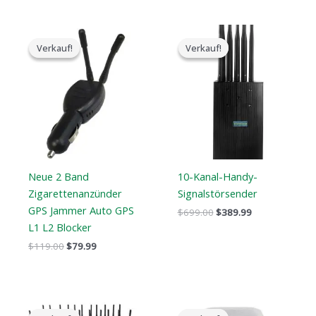
Der
Der
Der
Der
ursprüngliche
aktuelle
ursprüngliche
aktuelle
Verkauf!
Verkauf!
Verkauf!
Verkauf!
Preis
Preis
Preis
Preis
war:
ist:
war:
ist:
$119.00.
$79.99.
$699.00.
$389.99.
Neue 2 Band
10-Kanal-Handy-
Zigarettenanzünder
Signalstörsender
GPS Jammer Auto GPS
$
699.00
$
389.99
L1 L2 Blocker
$
119.00
$
79.99
Der
Der
Der
Der
ursprüngliche
aktuelle
ursprüngliche
aktuelle