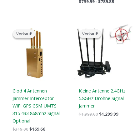
$
759.99
-
$
789.88
Der
Der
Der
Der
ursprüngliche
aktuelle
ursprüngliche
aktuelle
Verkauf!
Verkauf!
Verkauf!
Verkauf!
Preis
Preis
Preis
Preis
war:
ist:
war:
ist:
$319.00.
$169.66.
$1,999.00.
$1,299.99.
Glod 4 Antennen
Kleine Antenne 2.4GHz
Jammer Interceptor
5.8GHz Drohne Signal
WIFI GPS GSM UMTS
Jammer
315 433 868mhz Signal
$
1,999.00
$
1,299.99
Optional
$
319.00
$
169.66