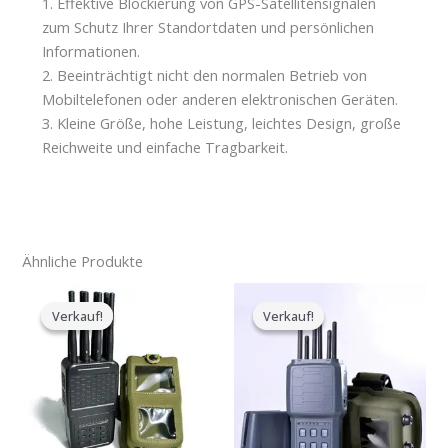
1. Effektive Blockierung von GPS-Satellitensignalen
zum Schutz Ihrer Standortdaten und persönlichen
Informationen.
2. Beeinträchtigt nicht den normalen Betrieb von
Mobiltelefonen oder anderen elektronischen Geräten.
3. Kleine Größe, hohe Leistung, leichtes Design, große
Reichweite und einfache Tragbarkeit.
Ähnliche Produkte
Der
Der
Der
Der
ursprüngliche
aktuelle
ursprüngliche
aktuelle
Verkauf!
Verkauf!
Verkauf!
Verkauf!
Preis
Preis
Preis
Preis
war:
ist:
war:
ist:
$769.00.
$426.69.
$699.00.
$406.69.