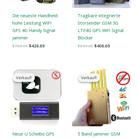
Die neueste Handheld
Tragbare integrierte
hohe Leistung WIFI
Störsender GSM 3G
GPS 4G Handy Signal
LTE4G GPS WiFi Signal
Jammer
Blocker
$
769.00
$
426.69
$
699.00
$
406.69
Der
Der
Der
Der
ursprüngliche
aktuelle
ursprüngliche
aktuelle
Verkauf!
Verkauf!
Verkauf!
Verkauf!
Preis
Preis
Preis
Preis
war:
ist:
war:
ist:
$139.00.
$79.99.
$399.00.
$209.88.
Neue U Scheibe GPS
5 Band Jammer GSM