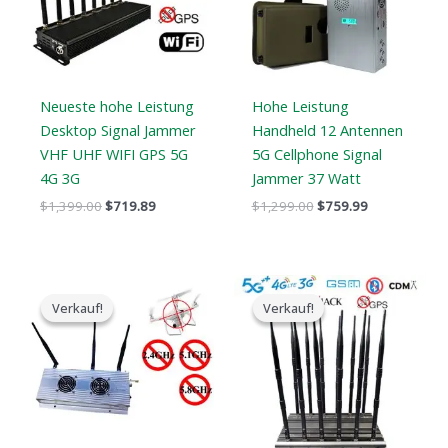
Neueste hohe Leistung
Hohe Leistung
Desktop Signal Jammer
Handheld 12 Antennen
VHF UHF WIFI GPS 5G
5G Cellphone Signal
4G 3G
Jammer 37 Watt
$
1,399.00
$
719.89
$
1,299.00
$
759.99
Der
Der
Preisspanne:
ursprüngliche
aktuelle
$729.99
Verkauf!
Verkauf!
Verkauf!
Verkauf!
Preis
Preis
bis
war:
ist:
$749.99
$1,299.00.
$919.99.