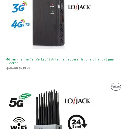
4G Jammer heißer Verkauf 8 Antenne tragbare Handheld Handy Signal
Blocker
$
599.00
$
219.99
Der
Der
Produk
Verkauf
ursprüngliche
aktuelle
Preis
Preis
Zum
war:
ist:
$1,599.00.
$829.88.
Verkau