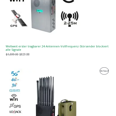
Weltweit erster tragbarer 24-Antennen-Vollfrequenz-Störsender blockiert
alle Signale
$
1,599.00
$
829.88
Der
Der
Produk
Verkauf
ursprüngliche
aktuelle
Preis
Preis
Zum
war:
ist:
$1,539.00.
$839.99.
Verkau