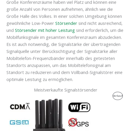
Große Konferenzräume haben viel Platz und können eine
große Anzahl von Personen aufnehmen, ähnlich wie die
Große Halle des Volkes. In einer solchen Umgebung können
gewöhnliche Low-Power
Störsender
sind nicht ausreichend,
und
Störsender mit hoher Leistung
sind erforderlich, um die
Mobilfunksignale im gesamten Konferenzraum abzudecken.
Es ist auch notwendig, die Signalstärke der übertragenden
Signalquelle unter Berücksichtigung der Signalstärke aller
Mobiltelefon-Frequenzbänder innerhalb des getesteten
Standorts anzupassen, um das Mobiltelefonsignal am
Standort zu reduzieren und dem Vollband-Signalstörer eine
optimale Leistung zu ermöglichen.
Meistverkaufte Signalstörsender
Der
Der
Produk
Verkauf
ursprüngliche
aktuelle
Preis
Preis
Zum
war:
ist:
$599.00.
$219.99.
Verkau